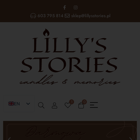
603 795 814
sklep@lillysstories.pl
1
0
EN
PL
UA