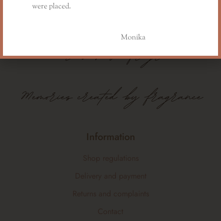
were placed.
Monika
Memories
have
fragrance
Memories created by fragrance
Information
Shop regulations
Delivery and payment
Returns and complaints
Contact