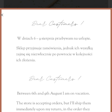
Dear
Customers !
W dniach 6 – 9 sierpnia przebywam na urlopie.
Sklep przyjmuje zamówienia, jednak ich wysyłką
zajmę się niezwłocznie
po powrocie
w kolejności
Cotton wick for TCR candles
ich złożenia.
1,00
PLN
Dear Customers
!
Between 6th and 9th August I am on vacation.
The store is accepting orders, but I’ll ship them
immediately upon my return, in the order they