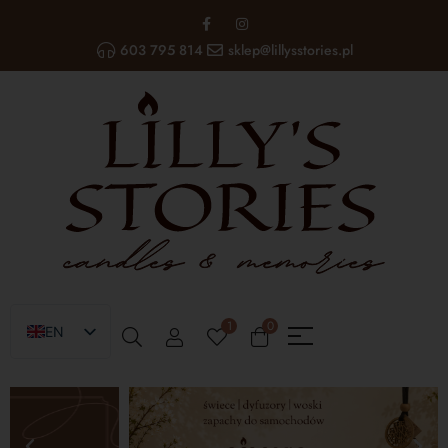
603 795 814
sklep@lillysstories.pl
1
0
EN
PL
UA