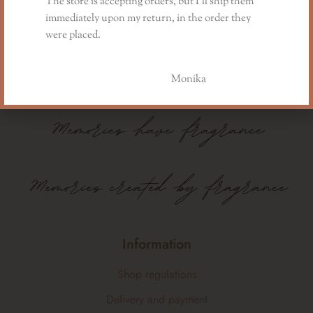
The store is accepting orders, but I’ll ship them
immediately upon my return, in the order they
were placed.
Monika
Memories
have
fragrance
Memories created by fragrance
Information
Shop regulations
Delivery and payment