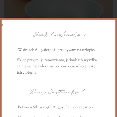
Dear
Customers !
W dniach 6 – 9 sierpnia przebywam na urlopie.
Sklep przyjmuje zamówienia, jednak ich wysyłką
zajmę się niezwłocznie
po powrocie
w kolejności
ich złożenia.
Tealight holder, heater - gold
Dear Customers
!
0,65
PLN
Between 6th and 9th August I am on vacation.