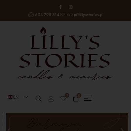
603 795 814
sklep@lillysstories.pl
1
0
EN
PL
UA