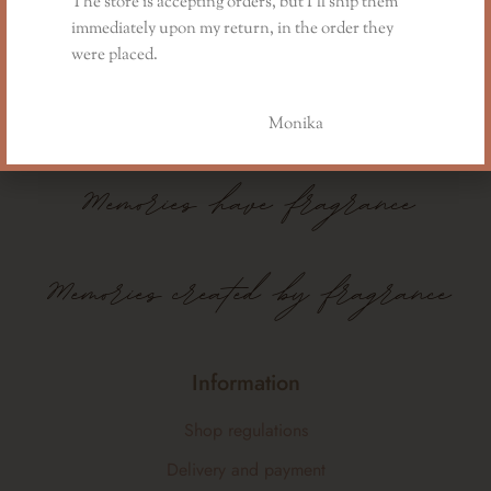
The store is accepting orders, but I’ll ship them
immediately upon my return, in the order they
were placed.
Monika
Memories
have
fragrance
Memories created by fragrance
Information
Shop regulations
Delivery and payment