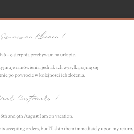
zanowni
Klienci !
 6 – 9 sierpnia przebywam na urlopie.
zyjmuje zamówienia, jednak ich wysyłką zajmę się
znie
po powrocie
w kolejności ich złożenia.
ear Customers
!
6th and 9th August I am on vacation.
 is accepting orders, but I’ll ship them immediately upon my return, 