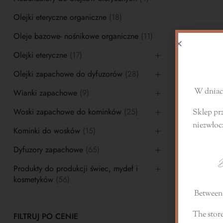
Olejki eteryczne organiczne
(18)
Oleje bazowe- nośnikowe organiczne
(11)
S
Olejki eteryczne
(17)
Olejki zapachowe do dyfuzorów
(28)
W dniach
Wianki zapachowe
(9)
Woski zapachowe do kominków
(25)
Sklep pr
niezwłoc
Kominki do wosków
(15)
Dyfuzory zapachowe
(65)
D
Produkty do produkcji świec, mydeł i
kosmetyków
(56)
Between 
The store
FILTRUJ PO CENIE