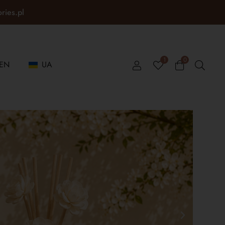
ories.pl
1
0
EN
UA