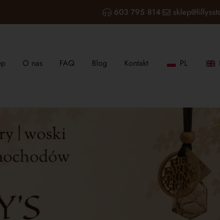
603 795 814
sklep@lillysst
ep
O nas
FAQ
Blog
Kontakt
PL