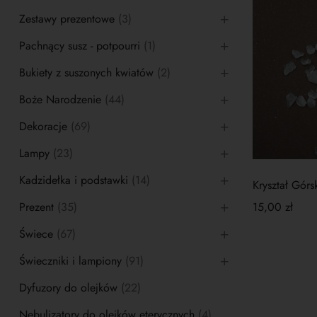
Zestawy prezentowe
(3)
Pachnący susz - potpourri
(1)
Bukiety z suszonych kwiatów
(2)
Boże Narodzenie
(44)
Dekoracje
(69)
Lampy
(23)
Kadzidełka i podstawki
(14)
Kryształ Gór
Prezent
(35)
15,00
zł
Świece
(67)
Świeczniki i lampiony
(91)
Dyfuzory do olejków
(22)
Nebulizatory do olejków eterycznych
(4)