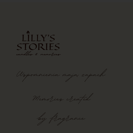
Wspomnienia
mają
zapach
Memories created
by fragrance