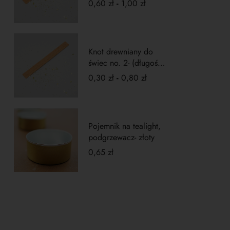
0,60
zł
-
1,00
zł
Knot drewniany do
świec no. 2- (długość
5cm)
0,30
zł
-
0,80
zł
Pojemnik na tealight,
podgrzewacz- złoty
0,65
zł