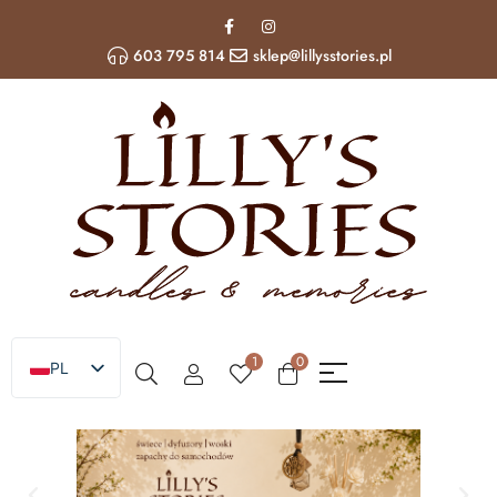
603 795 814
sklep@lillysstories.pl
1
0
PL
EN
UA