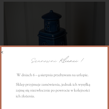
Szanowni
Klienci !
W dniach 6 – 9 sierpnia przebywam na urlopie.
Sklep przyjmuje zamówienia, jednak ich wysyłką
zajmę się niezwłocznie
po powrocie
w kolejności
ich złożenia.