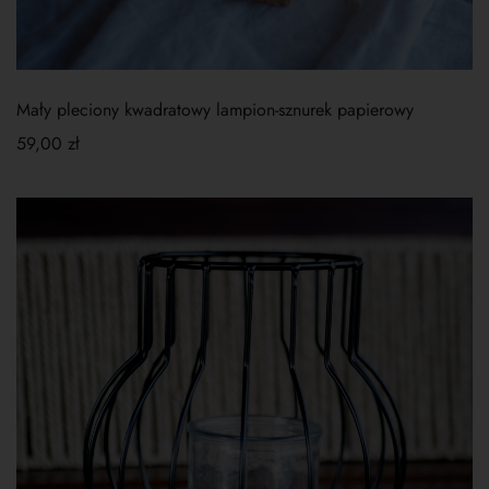
Mały pleciony kwadratowy lampion-sznurek papierowy
59,00
zł