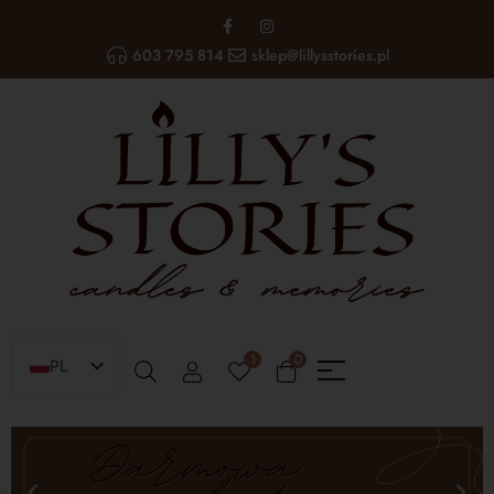
603 795 814
sklep@lillysstories.pl
1
0
PL
EN
UA