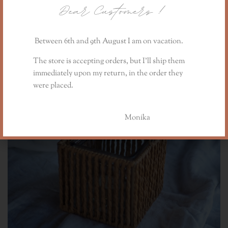
Dear Customers
!
Latarnia morska- lampion duży na tealight, 30 cm
139,00
zł
Between 6th and 9th August I am on vacation.
The store is accepting orders, but I’ll ship them
immediately upon my return, in the order they
were placed.
Monika