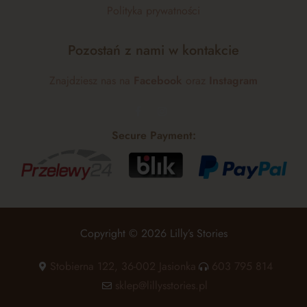
Polityka prywatności
Pozostań z nami w kontakcie
Znajdziesz nas na
Facebook
oraz
Instagram
Secure Payment:
Copyright © 2026 Lilly’s Stories
Stobierna 122, 36-002 Jasionka
603 795 814
sklep@lillysstories.pl