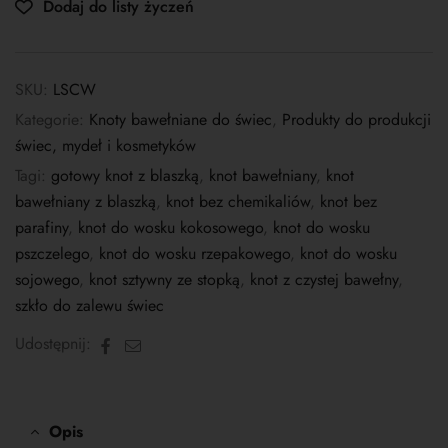
Dodaj do listy życzeń
SKU:
LSCW
Kategorie:
Knoty bawełniane do świec
,
Produkty do produkcji
świec, mydeł i kosmetyków
Tagi:
gotowy knot z blaszką
,
knot bawełniany
,
knot
bawełniany z blaszką
,
knot bez chemikaliów
,
knot bez
parafiny
,
knot do wosku kokosowego
,
knot do wosku
pszczelego
,
knot do wosku rzepakowego
,
knot do wosku
sojowego
,
knot sztywny ze stopką
,
knot z czystej bawełny
,
szkło do zalewu świec
Facebook
E-
Udostępnij:
mail
Opis