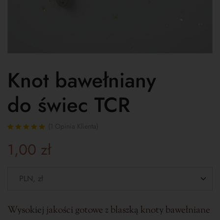
Knot bawełniany
do świec TCR
(
1
Opinia Klienta)
Oceniony
1
5.00
1,00
zł
na 5 na
podstawie
oceny klienta
Wysokiej jakości gotowe z blaszką knoty bawełniane