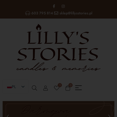
603 795 814
sklep@lillysstories.pl
1
0
PL
EN
UA