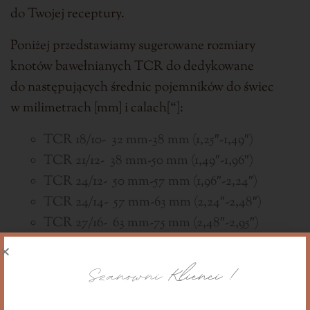
do Twojej receptury.
Poniżej przedstawiamy sugerowane rozmiary
knotów bawełnianych TCR do dedykowane
do następujących średnic pojemników do świec
w milimetrach [mm] i calach[“]:
TCR 18/10- 32 mm-38 mm (1,25″-1,49″)
TCR 21/12- 38 mm-50 mm (1,49″-1,96″)
TCR 24/12- 50 mm-57 mm (1,96″-2,24″)
TCR 24/14- 57 mm-63 mm (2,24″-2,48″)
TCR 27/16- 63 mm-75 mm (2,48″-2,95″)
TCR 30/18- 75mm-83 mm (2,95″-3,26″)
Szanowni
Klienci !
TCR 33/18- 83 mm-89 mm (3,26″-3,5″)
TCR 33/20- 89 mm-95 mm (3,5″-3,74″)
TCR 36/20- 95 mm-108 mm (3,74″-4,25″)