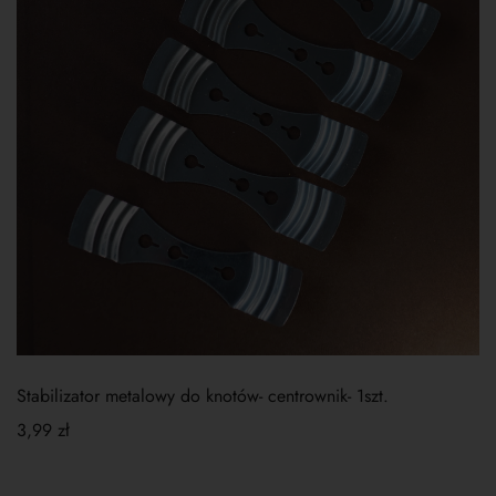
Stabilizator metalowy do knotów- centrownik- 1szt.
3,99
zł