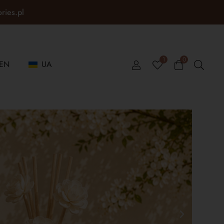
ories.pl
1
0
EN
UA