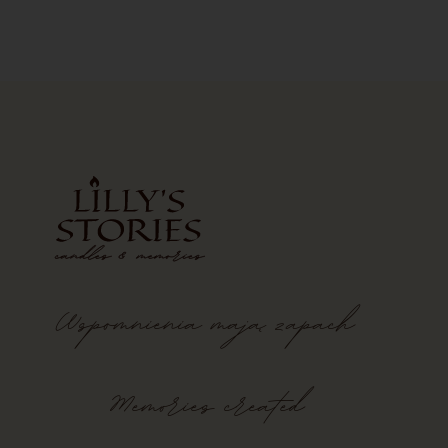
Wspomnienia
mają
zapach
Memories created