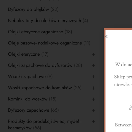
Dyfuzory do olejków
(22)
Nebulizatory do olejków eterycznych
(4)
Olejki eteryczne organiczne
(18)
S
Oleje bazowe- nośnikowe organiczne
(11)
Olejki eteryczne
(17)
W dniach
Olejki zapachowe do dyfuzorów
(28)
Wianki zapachowe
(9)
Sklep pr
niezwłoc
Woski zapachowe do kominków
(25)
Kominki do wosków
(15)
D
Dyfuzory zapachowe
(65)
Produkty do produkcji świec, mydeł i
Between 
kosmetyków
(56)