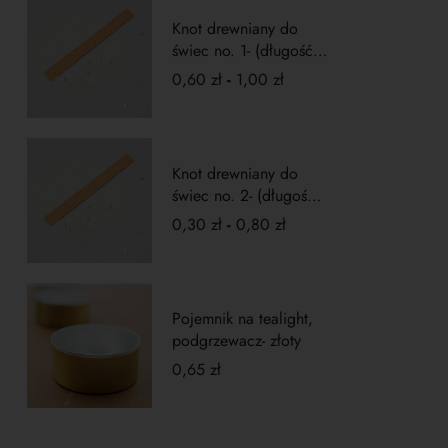
Knot drewniany do
świec no. 1- (długość
10cm)
0,60
zł
-
1,00
zł
Knot drewniany do
świec no. 2- (długość
5cm)
0,30
zł
-
0,80
zł
Pojemnik na tealight,
podgrzewacz- złoty
0,65
zł