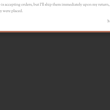
 is accepting orders, but I’ll ship them immediately upon my return, 
y were placed.
Monik