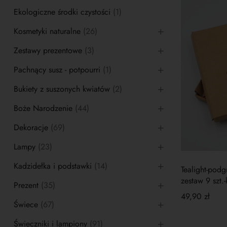
Ekologiczne środki czystości
(1)
Kosmetyki naturalne
(26)
Zestawy prezentowe
(3)
Pachnący susz - potpourri
(1)
Bukiety z suszonych kwiatów
(2)
Boże Narodzenie
(44)
Dekoracje
(69)
Lampy
(23)
Kadzidełka i podstawki
(14)
Tealight-podgrzewacz so
zestaw 9 szt.
Prezent
(35)
49,90
zł
Świece
(67)
Świeczniki i lampiony
(91)