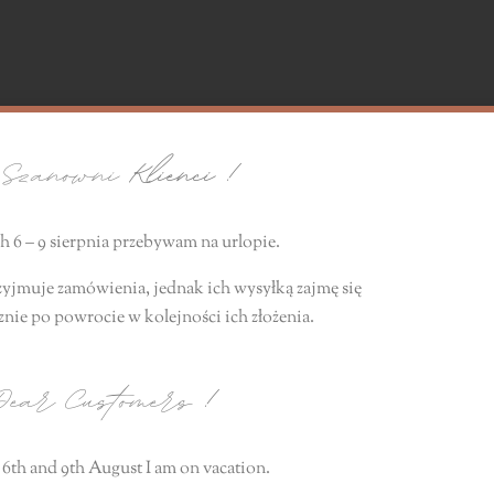
zanowni
Klienci !
 6 – 9 sierpnia przebywam na urlopie.
zyjmuje zamówienia, jednak ich wysyłką zajmę się
znie
po powrocie
w kolejności ich złożenia.
ear Customers
!
6th and 9th August I am on vacation.