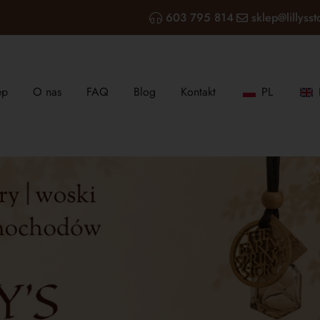
603 795 814
sklep@lillysst
ep
O nas
FAQ
Blog
Kontakt
PL