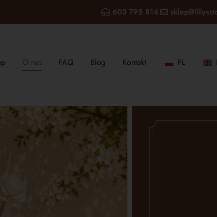
603 795 814
sklep@lillysst
ep
O nas
FAQ
Blog
Kontakt
PL