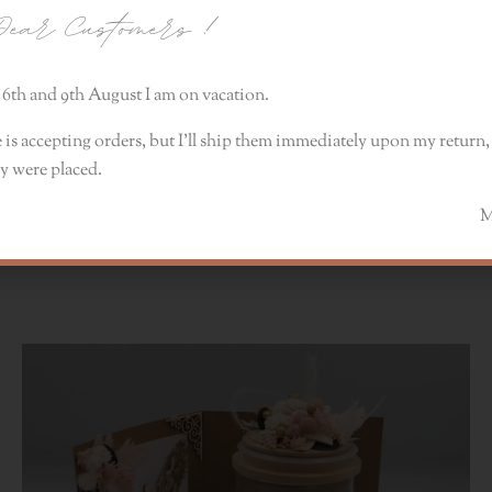
ear Customers
!
anie zapachów. Niesamowita przygoda i w przyszłości chcę Wam
6th and 9th August I am on vacation.
 is accepting orders, but I’ll ship them immediately upon my return, 
y were placed.
anie
Monik