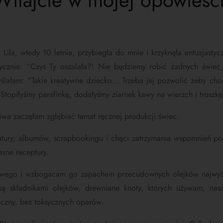
Witajcie w mojej opowieści
Lila, wtedy 10 letnia, przybiegła do mnie i krzyknęła entuzjas
ycznie: “
Czyś Ty oszalała?! Nie będziemy robić żadnych świec
yślałam: “Takie kreatywne dziecko… Trzeba jej pozwolić żeby cho
Stopiłyśmy parafinkę, dodałyśmy ziarnek kawy na wierzch i troszkę
wa zaczęłam zgłębiać temat ręcznej produkcji świec.
atury, albumów, scrapbookingu i chęci zatrzymania wspomnień p
sne receptury.
wego i wzbogacam go zapachem przecudownych olejków najwyższ
 są składnikami olejków, drewniane knoty, których używam, na
iczny, bez toksycznych oparów.