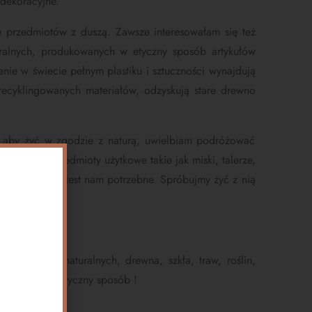
 dekoracyjne.
 przedmiotów z duszą. Zawsze interesowałam się też
uralnych, produkowanych w etyczny sposób artykułów
enie w świecie pełnym plastiku i sztuczności wynajdują
 recyklingowanych materiałów, odzyskują stare drewno
ę aby żyć w zgodzie z naturą, uwielbiam podróżować
teryczne, przedmioty użytkowe takie jak miski, talerze,
am wszystko co jest nam potrzebne. Spróbujmy żyć z nią
y, kamieni naturalnych, drewna, szkła, traw, roślin,
ytworzony
w etyczny sposób !