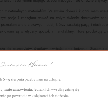
ku latach asortyment mojego sklepu wzbogacił się o różne artykuły
nych z naturalnych materiałów. W swoim domu i kuchni mam wiele
czyć pasje i zaczęłam szukać na całym świecie dostawców nat
poznałam wielu ciekawych ludzi, którzy zarażają pasją i niestrudz
 traktowani są w etyczny sposób i manufaktury, które produkują z
akże do kosmetyków, środków czystości oraz jedzenia. Staram si
Dlatego też w moim sklepie znajdziesz naturalne kosmetyki, olejki e
zanowni
Klienci !
est naturalne. Szanujmy naszą Ziemię i swoje ciała. Natura daje n
ym zasięgu.
 6 – 9 sierpnia przebywam na urlopie.
zyjmuje zamówienia, jednak ich wysyłką zajmę się
e każdy przedmiot jest stworzony z naturalnych materiałów: glin
znie
po powrocie
w kolejności ich złożenia.
aturalnych olejów, olejków eterycznych, soli. I co najważniejsze
w