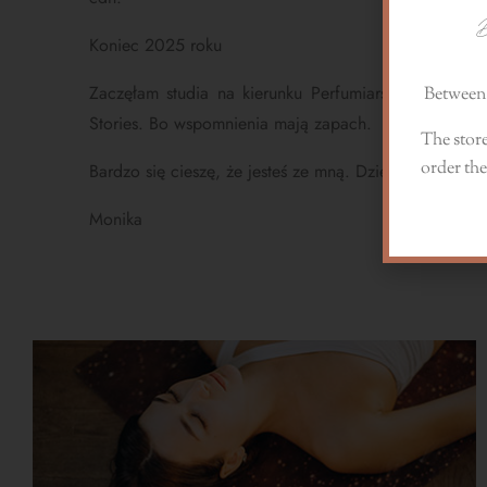
D
Koniec 2025 roku
Zaczęłam studia na kierunku Perfumiarstwo i kreow
Between 
Stories. Bo wspomnienia mają zapach.
The store
order the
Bardzo się cieszę, że jesteś ze mną. Dziękuję za zauf
Monika