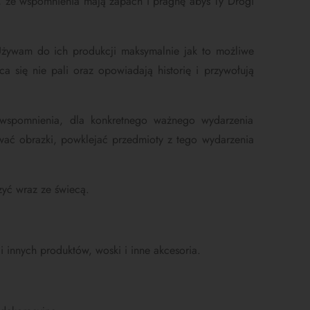
, że wspomnienia mają zapach i pragnę abyś Ty Drogi
żywam do ich produkcji maksymalnie jak to możliwe
 się nie pali oraz opowiadają historię i przywołują
i wspomnienia, dla konkretnego ważnego wydarzenia
wać obrazki, powklejać przedmioty z tego wydarzenia
zyć wraz ze świecą.
 innych produktów, woski i inne akcesoria.