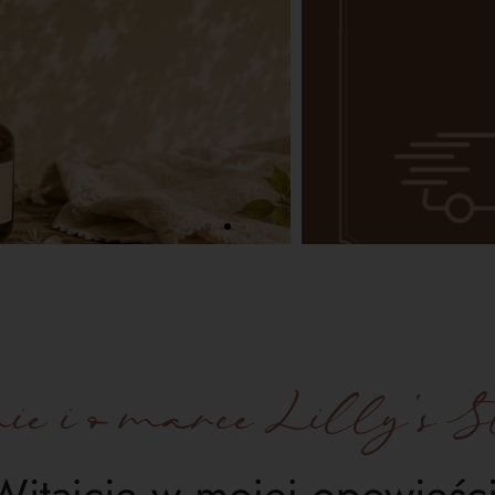
e i o marce Lilly's St