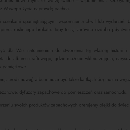
’s Stories mówi o tym, że tworzę świece – wspomnienia. Odkryłam
ia z Waszego życia naprawdę pachną.
i scenkami upamiętniającymi wspomnienia chwil lub wydarzeń.
U
apieru, roślinnego brokatu.
Topy te są zarówno ozdobą gdy świeca
ć dla Was natchnieniem do stworzenia tej własnej historii 
rta do albumu craftowego, gdzie możecie wkleić zdjęcia, naryso
my pamiątkowe.
nej, urodzinowej) album może być także kartką, którą można wręc
sezonowe, dyfuzory zapachowe do pomieszczeń oraz samochodu.
orzeniu swoich produktów zapachowych oferujemy olejki do świec i