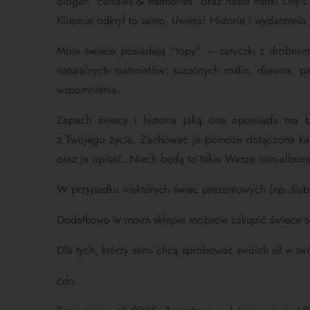
Slogan “candles & memories” oraz hasło marki Lilly
Kliencie odkrył to samo. Uwierz! H
istorie i wydarzen
Moje świece posiadają “topy” – zatyczki z drobnym
naturalnych materiałów: suszonych roślin, drewna, p
wspomnienia.
Zapach świecy i historia jaką ona opowiada ma by
z Twojego życia. Zachować je pomoże
dołączona ka
oraz je opisać. Niech będą to takie Wasze mini-albu
W przypadku niektórych świec prezentowych (np. ślub
Dodatkowo w moim sklepie możecie zakupić świece 
Dla tych, którzy sami chcą spróbować swoich sił w tw
cdn.