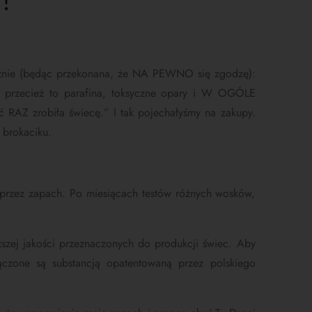
!
tycznie (będąc przekonana, że NA PEWNO się zgodzę):
, przecież to parafina, toksyczne opary i W OGÓLE
ć RAZ zrobiła świecę.” I tak
pojechałyśmy na zakupy.
 brokaciku.
oprzez zapach. Po miesiącach testów różnych wosków,
ej jakości przeznaczonych do produkcji świec.
Aby
sączone są substancją opatentowaną przez polskiego