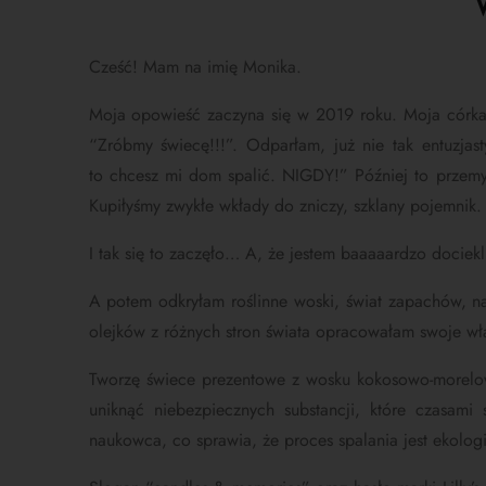
Cześć! Mam na imię Monika.
Moja opowieść zaczyna się w 2019 roku. Moja córka 
“
Zróbmy świecę!!!”. Odparłam, już nie tak entuzjast
to chcesz mi dom spalić. NIGDY!”
Później to przem
Kupiłyśmy zwykłe wkłady do zniczy, szklany pojemnik. 
I tak się to zaczęło… A, że j
estem baaaaardzo dociekli
A potem odkryłam roślinne woski, świat zapachów, n
olejków z różnych stron świata opracowałam swoje wła
Tworzę świece prezentowe z wosku kokosowo-morelo
uniknąć niebezpiecznych substancji, które czasami
naukowca, co sprawia, że proces spalania jest ekolog