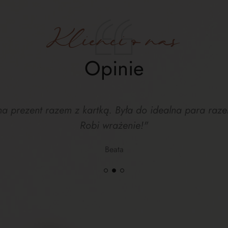
Klienci o nas
Opinie
na prezent razem z kartką. Była do idealna para razem
Robi wrażenie!"
Beata