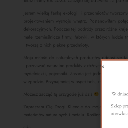
Teraz mamy rok 2025. Zaczęło się od świec , a po kil
Jestem wielką fanką ekologii i przedmiotów tworzo
projektowaniem wystroju wnętrz. Postanowiłam połą
dekoracyjnych. Podczas tej podróży przez różne kraje 
małe rzemieślnicze firmy, fabryki, w których ludzie
i tworzą z nich piękne przedmioty.
Moja miłość do naturalnych produktów odnosi się t
i poznawać naturalne produkty z różnych stron świata. 
S
mydelniczki, pojemniki. Zasada jest jedna. Wszystko j
w zgodzie. Przynajmniej w aspektach, które są w nasz
Możesz zacząć tą przygodę już dziś
W dniach
Sklep pr
Zapraszam Cię Drogi Kliencie do mojego sklepu, gdzi
niezwłoc
materiałów naturalnych i metalu. Roślinnych wosków, n
cdn.