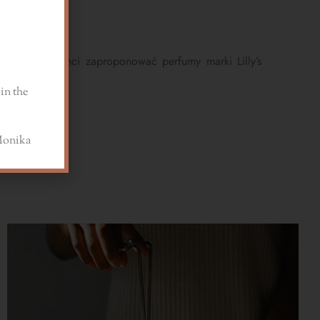
 drodzy Klienci zaproponować perfumy marki Lilly’s
in the
a