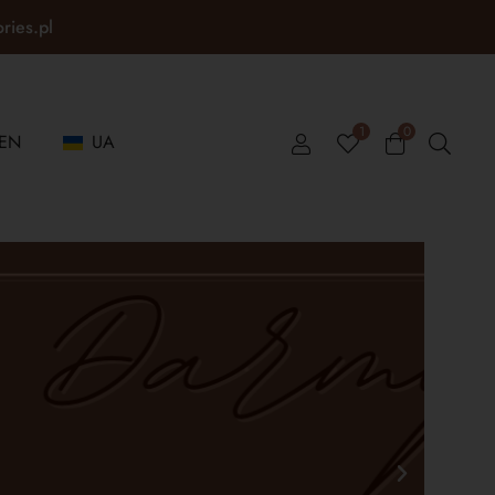
ories.pl
1
0
EN
UA