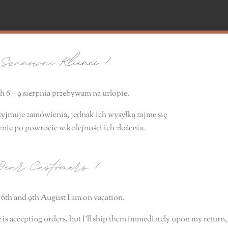
zanowni
Klienci !
 6 – 9 sierpnia przebywam na urlopie.
zyjmuje zamówienia, jednak ich wysyłką zajmę się
znie
po powrocie
w kolejności ich złożenia.
ear Customers
!
6th and 9th August I am on vacation.
 is accepting orders, but I’ll ship them immediately upon my return, 