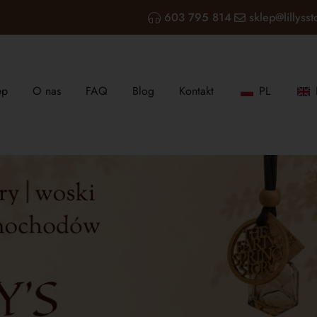
603 795 814
sklep@lillysst
ep
O nas
FAQ
Blog
Kontakt
PL