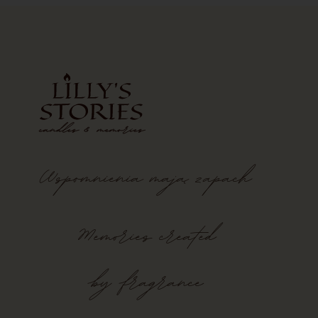
Wspomnienia
mają
zapach
Memories created
by fragrance