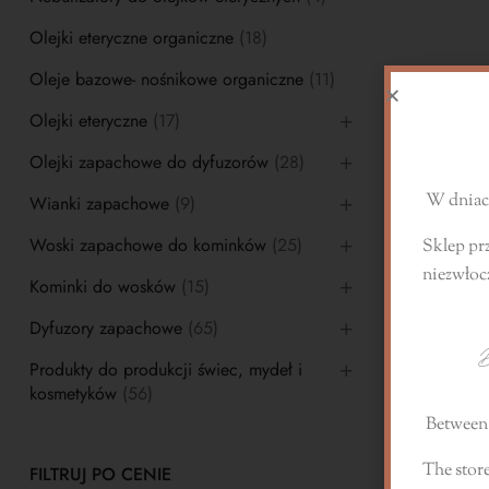
Olejki eteryczne organiczne
(18)
Oleje bazowe- nośnikowe organiczne
(11)
S
Olejki eteryczne
(17)
Olejki zapachowe do dyfuzorów
(28)
W dniach
Wianki zapachowe
(9)
Woski zapachowe do kominków
(25)
Sklep pr
niezwłoc
Kominki do wosków
(15)
Dyfuzory zapachowe
(65)
D
Produkty do produkcji świec, mydeł i
kosmetyków
(56)
Between 
The store
FILTRUJ PO CENIE