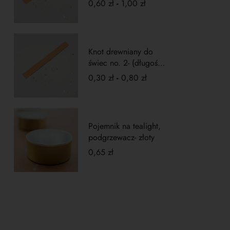
0,60
zł
-
1,00
zł
Knot drewniany do
świec no. 2- (długość
5cm)
0,30
zł
-
0,80
zł
Pojemnik na tealight,
podgrzewacz- złoty
0,65
zł