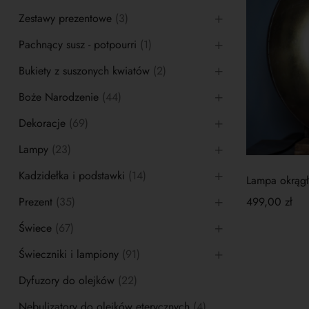
Zestawy prezentowe
(3)
Pachnący susz - potpourri
(1)
Bukiety z suszonych kwiatów
(2)
Boże Narodzenie
(44)
Dekoracje
(69)
Lampy
(23)
Kadzidełka i podstawki
(14)
Lampa okrągła
Prezent
(35)
499,00
zł
Świece
(67)
Świeczniki i lampiony
(91)
Dyfuzory do olejków
(22)
Nebulizatory do olejków eterycznych
(4)