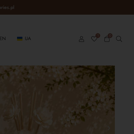
ories.pl
1
0
EN
UA