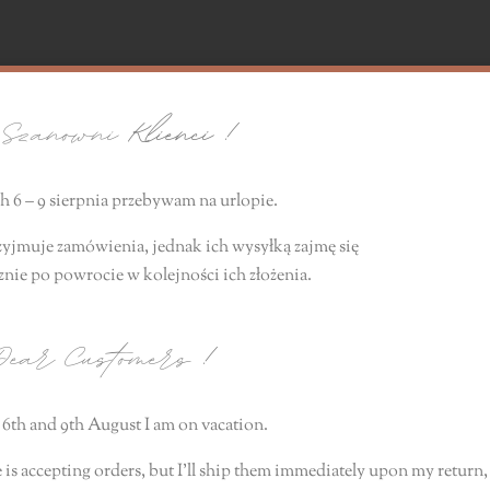
zanowni
Klienci !
 6 – 9 sierpnia przebywam na urlopie.
zyjmuje zamówienia, jednak ich wysyłką zajmę się
znie
po powrocie
w kolejności ich złożenia.
ear Customers
!
6th and 9th August I am on vacation.
 is accepting orders, but I’ll ship them immediately upon my return, 