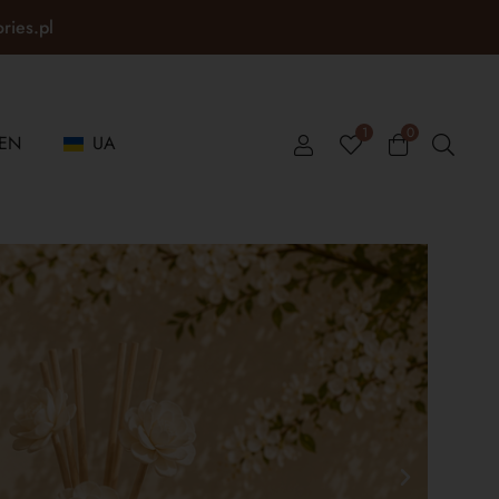
ories.pl
1
0
EN
UA