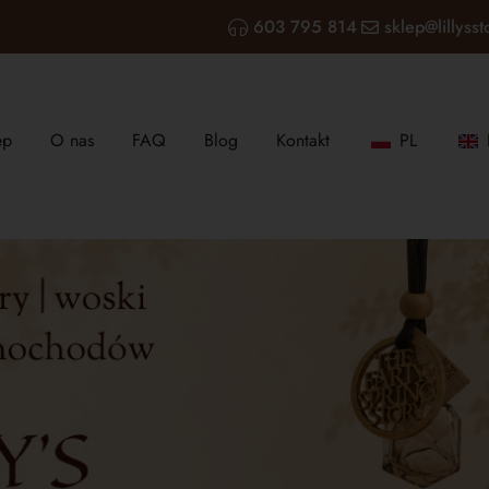
603 795 814
sklep@lillysst
ep
O nas
FAQ
Blog
Kontakt
PL