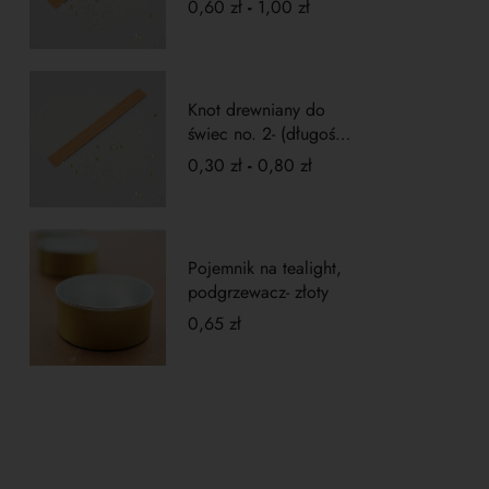
0,60
zł
-
1,00
zł
Knot drewniany do
świec no. 2- (długość
5cm)
0,30
zł
-
0,80
zł
Pojemnik na tealight,
podgrzewacz- złoty
0,65
zł