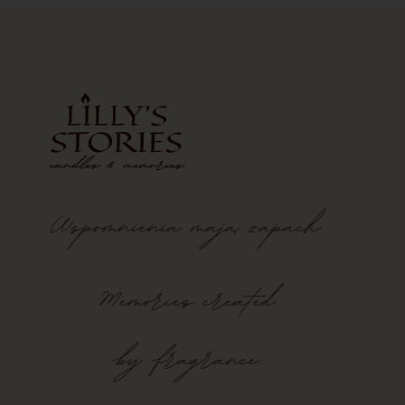
Wspomnienia
mają
zapach
Memories created
by fragrance