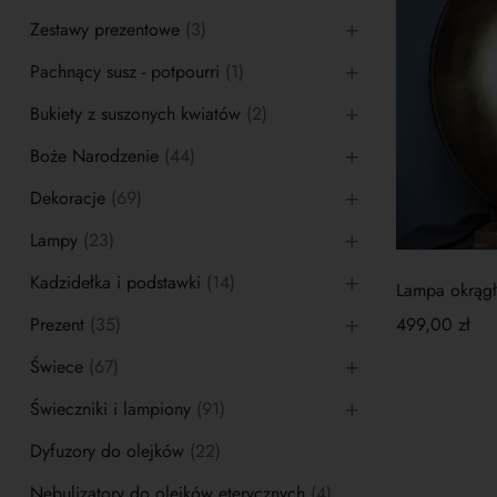
Zestawy prezentowe
(3)
Pachnący susz - potpourri
(1)
Bukiety z suszonych kwiatów
(2)
Boże Narodzenie
(44)
Dekoracje
(69)
Lampy
(23)
Kadzidełka i podstawki
(14)
Lampa okrągła
Prezent
(35)
499,00
zł
Świece
(67)
Świeczniki i lampiony
(91)
Dyfuzory do olejków
(22)
Nebulizatory do olejków eterycznych
(4)