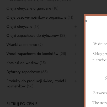
Olejki eteryczne organiczne
(18)
Oleje bazowe- nośnikowe organiczne
(11)
S
Olejki eteryczne
(17)
Olejki zapachowe do dyfuzorów
(28)
W dniach
Wianki zapachowe
(9)
Woski zapachowe do kominków
(25)
Sklep pr
niezwłoc
Kominki do wosków
(15)
Dyfuzory zapachowe
(65)
D
Produkty do produkcji świec, mydeł i
kosmetyków
(56)
Between 
The store
FILTRUJ PO CENIE