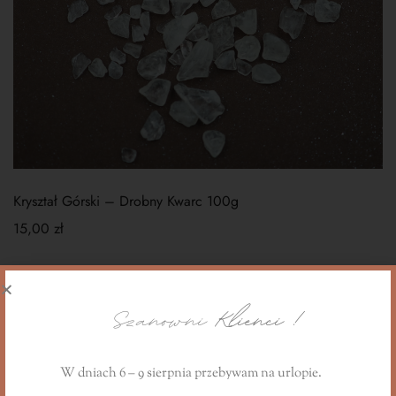
Kryształ Górski – Drobny Kwarc 100g
15,00
zł
Szanowni
Klienci !
W dniach 6 – 9 sierpnia przebywam na urlopie.