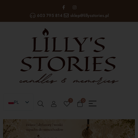
603 795 814
sklep@lillysstories.pl
1
0
PL
EN
UA