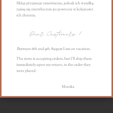
Sklep przyjmuje zamówienia, jednak ich wysyłką
zajmę się niezwłocznie
po powrocie
w kolejności
ich złożenia.
Dear Customers
!
Between 6th and 9th August I am on vacation.
The store is accepting orders, but I’ll ship them
immediately upon my return, in the order they
were placed.
Kwarc różowy 100g
Monika
19,99
zł