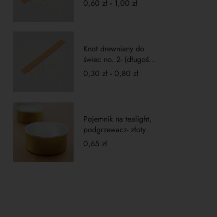
0,60
zł
-
1,00
zł
Knot drewniany do
świec no. 2- (długość
5cm)
0,30
zł
-
0,80
zł
Pojemnik na tealight,
podgrzewacz- złoty
0,65
zł