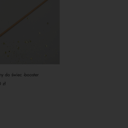
ny do świec -booster
0
zł