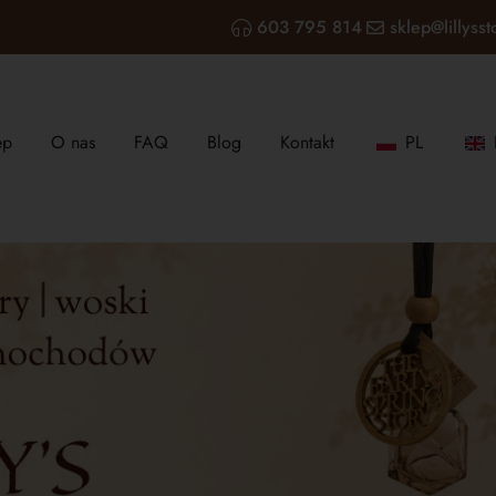
603 795 814
sklep@lillysst
ep
O nas
FAQ
Blog
Kontakt
PL