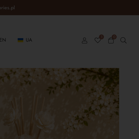
ories.pl
1
0
EN
UA