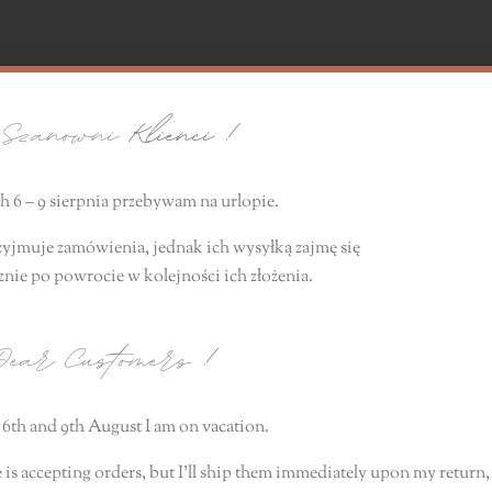
zanowni
Klienci !
 6 – 9 sierpnia przebywam na urlopie.
zyjmuje zamówienia, jednak ich wysyłką zajmę się
znie
po powrocie
w kolejności ich złożenia.
ear Customers
!
6th and 9th August I am on vacation.
 is accepting orders, but I’ll ship them immediately upon my return, 