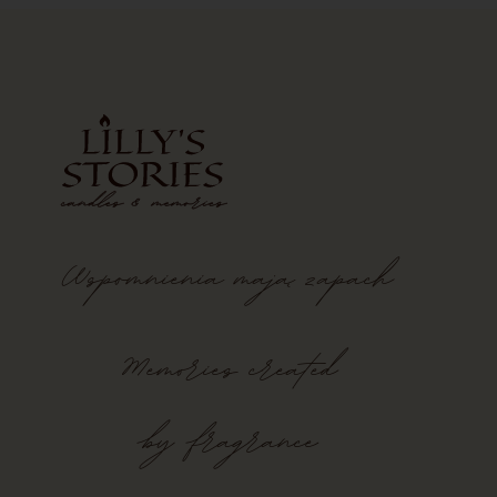
Wspomnienia
mają
zapach
Memories created
by fragrance