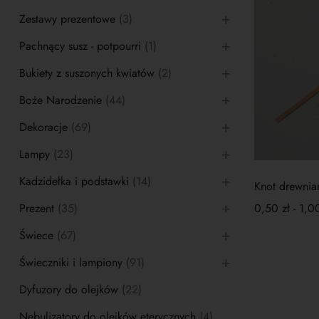
Zestawy prezentowe
(3)
Pachnący susz - potpourri
(1)
Bukiety z suszonych kwiatów
(2)
Boże Narodzenie
(44)
Dekoracje
(69)
Lampy
(23)
Kadzidełka i podstawki
(14)
Knot drewnia
Prezent
(35)
0,50
zł
-
1,0
Świece
(67)
Świeczniki i lampiony
(91)
Dyfuzory do olejków
(22)
Nebulizatory do olejków eterycznych
(4)