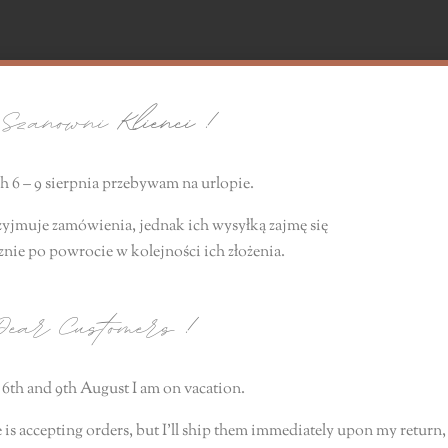
zanowni
Klienci !
 6 – 9 sierpnia przebywam na urlopie.
zyjmuje zamówienia, jednak ich wysyłką zajmę się
znie
po powrocie
w kolejności ich złożenia.
ear Customers
!
6th and 9th August I am on vacation.
 is accepting orders, but I’ll ship them immediately upon my return, 