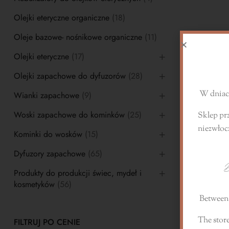
Olejki eteryczne organiczne
(18)
Oleje bazowe- nośnikowe organiczne
(11)
S
Olejki eteryczne
(17)
Olejki zapachowe do dyfuzorów
(28)
W dniach
Wianki zapachowe
(9)
Woski zapachowe do kominków
(25)
Sklep pr
niezwłoc
Kominki do wosków
(15)
Dyfuzory zapachowe
(65)
D
Produkty do produkcji świec, mydeł i
kosmetyków
(56)
Between 
The store
FILTRUJ PO CENIE