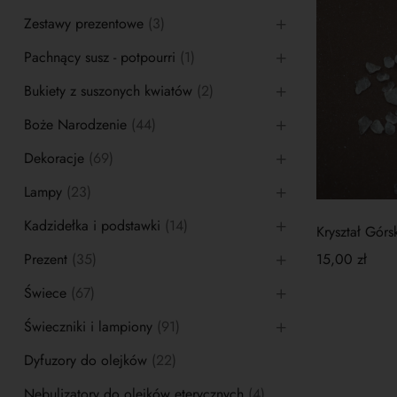
Zestawy prezentowe
(3)
Pachnący susz - potpourri
(1)
Bukiety z suszonych kwiatów
(2)
Boże Narodzenie
(44)
Dekoracje
(69)
Lampy
(23)
Kadzidełka i podstawki
(14)
Kryształ Gór
Prezent
(35)
15,00
zł
Świece
(67)
Świeczniki i lampiony
(91)
Dyfuzory do olejków
(22)
Nebulizatory do olejków eterycznych
(4)