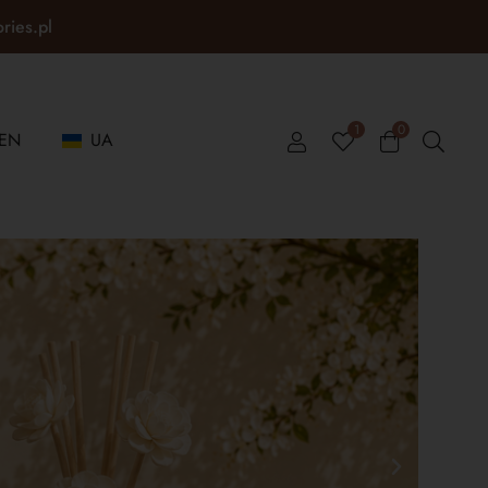
ories.pl
1
0
EN
UA