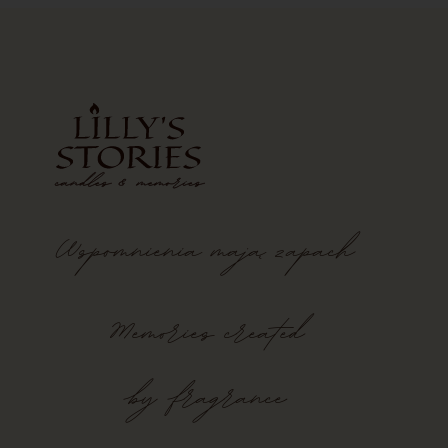
Wspomnienia
mają
zapach
Memories created
by fragrance