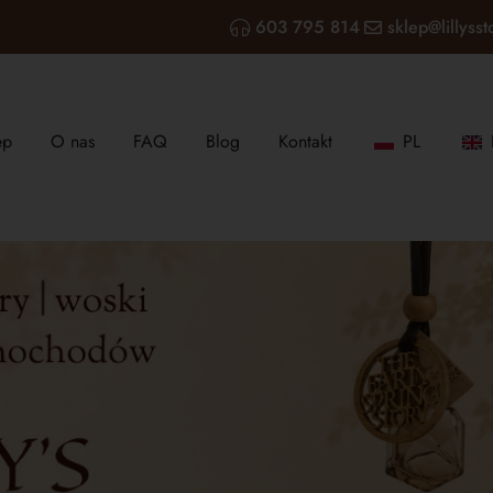
603 795 814
sklep@lillysst
ep
O nas
FAQ
Blog
Kontakt
PL