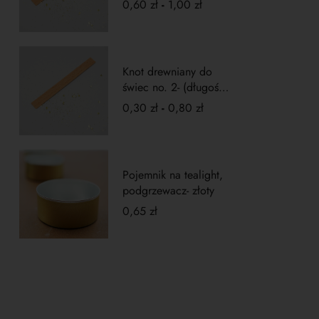
0,60
zł
-
1,00
zł
Knot drewniany do
świec no. 2- (długość
5cm)
0,30
zł
-
0,80
zł
Pojemnik na tealight,
podgrzewacz- złoty
0,65
zł