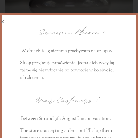
Szanowni
Klienci !
W dniach 6 – 9 sierpnia przebywam na urlopie.
Sklep przyjmuje zamówienia, jednak ich wysyłką
Delikatny świecznik na świece stołowe no. 9- szklany, 2
zajmę się niezwłocznie
po powrocie
w kolejności
wzory/ kolory
ich złożenia.
69,00
zł
-
79,00
zł
Dear Customers
!
Between 6th and 9th August I am on vacation.
The store is accepting orders, but I’ll ship them