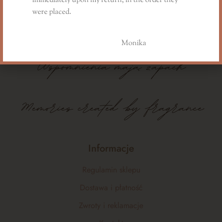
immediately upon my return, in the order they
were placed.
Monika
Wspomnienia
mają
zapach
Memories created by fragrance
Informacje
Regulamin sklepu
Dostawa i płatność
Zwroty i reklamacje