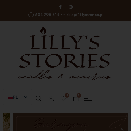
603 795 814
sklep@lillysstories.pl
1
0
PL
EN
UA