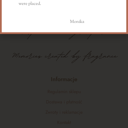
were placed.
Monika
Wspomnienia
mają
zapach
Memories created by fragrance
Informacje
Regulamin sklepu
Dostawa i płatność
Zwroty i reklamacje
Kontakt