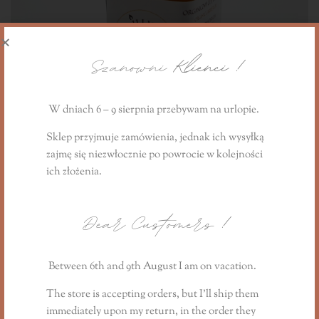
Szanowni
Klienci !
W dniach 6 – 9 sierpnia przebywam na urlopie.
Sklep przyjmuje zamówienia, jednak ich wysyłką
zajmę się niezwłocznie
po powrocie
w kolejności
Olej bazowy -nośnik organiczny Avokado- Awokado
ich złożenia.
25,00
zł
-
55,00
zł
Dear Customers
!
Between 6th and 9th August I am on vacation.
The store is accepting orders, but I’ll ship them
immediately upon my return, in the order they