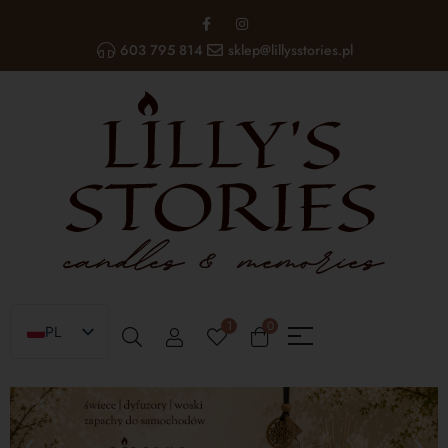
603 795 814
sklep@lillysstories.pl
1
0
PL
EN
UA