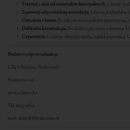
Trzymaj z dala od materiałów łatwopalnych.
Umieść podst
Zapewnij odpowiednią wentylację.
Używaj kadzideł w d
Ostrożnie z żarem.
Po zakończeniu palenia upewnij się, ż
Delikatna konstrukcja.
Produkt wykonano z drewna. Uni
Czyszczenie.
Czyść podstawki suchą, miękką szmatką. U
Podmiot odpowiedzialny:
Lilly’s Stories/ Techcenter
Stobierna 122
36-002 Jasionka
Tel. 603795814
mail. sklep@lillysstories.pl