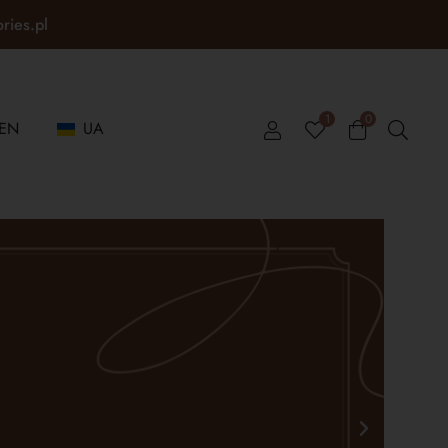
ories.pl
1
0
EN
UA