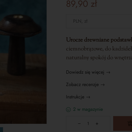
89,90
zł
Urocze drewniane podstawki
ciemnobrązowe, do kadzide
naturalny spokój do wnętrz
Dowiedz się więcej →
Zobacz recenzje →
Instrukcje →
2 w magazynie