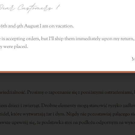
ear Customers
!
6th and 9th August I am on vacation.
 is accepting orders, but I’ll ship them immediately upon my return, 
y were placed.
zkowe
Monik
iedzialność. Prosimy o zapoznanie się z poniższymi ostrzeżeniami, 
iem dzieci i zwierząt. Drobne elementy mogą stanowić ryzyko zadła
ideł, które wytwarzają żar i dym. Nigdy nie pozostawiaj palącego si
wsze upewnij się, że podstawka stoi na podłożu odpornym na wysoką