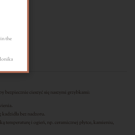
in the
a
by bezpiecznie cieszyć się naszymi grzybkami:
wienia.
ę kadzidła bez nadzoru.
 temperaturę i ogień, np. ceramicznej płytce, kamieniu,