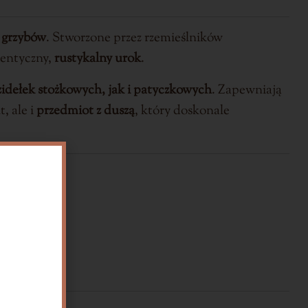
 grzybów
. Stworzone przez rzemieślników
entyczny,
rustykalny urok
.
idełek stożkowych, jak i patyczkowych
. Zapewniają
, ale i
przedmiot z duszą
, który doskonale