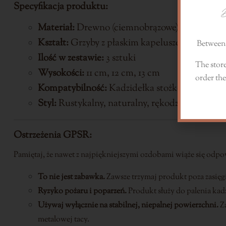
D
Specyfikacja produktu:
Materiał:
Drewno (ciemnobrązowe)
Kształt:
Grzyby z płaskim kapeluszem
Between 
Ilość w zestawie:
3 sztuki
The store
Wysokości:
11 cm, 12 cm, 13 cm
order the
Kompatybilność:
Kadzidełka stożkowe i patyc
Styl:
Rustykalny, naturalny, rękodzielniczy
Ostrzeżenia GPSR:
Pamiętaj, że nawet z najpiękniejszymi ozdobami wiąże się odpow
To nie jest zabawka.
Zawsze trzymaj produkt poza zasięg
Ryzyko pożaru i poparzeń.
Produkt służy do palenia kadz
Używaj wyłącznie na stabilnej, niepalnej powierzchni.
Za
metalowej tacy.