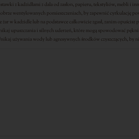
awki z kadzidłami z dala od zasłon, papieru, tekstyliów, mebli i in
obrze wentylowanych pomieszczeniach, by zapewnić cyrkulację po
e żar w kadzidle lub na podstawce całkowicie zgasł, zanim opuścisz 
kaj upuszczania i silnych uderzeń, które mogą spowodować pęknię
nikaj używania wody lub agresywnych środków czyszczących, by ni