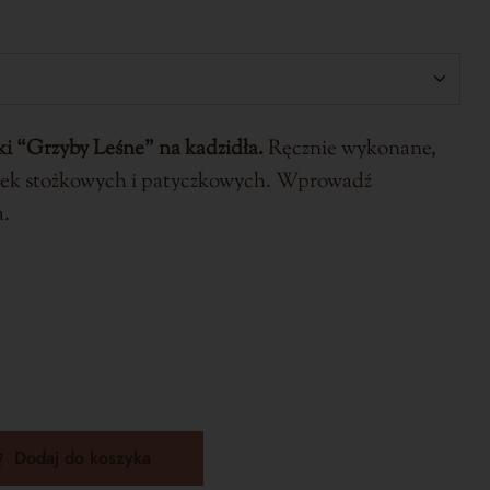
 “Grzyby Leśne” na kadzidła.
Ręcznie wykonane,
łek stożkowych i patyczkowych. Wprowadź
a.
Dodaj do koszyka