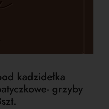
pod kadzidełka
patyczkowe- grzyby
szt.