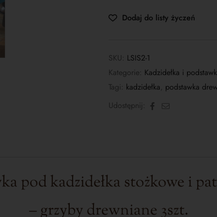
Dodaj do listy życzeń
SKU:
LSIS2-1
Kategorie:
Kadzidełka i podstawk
Tagi:
kadzidełka
,
podstawka drew
Facebook
E-
Udostępnij:
mail
ka pod kadzidełka stożkowe i pa
– grzyby drewniane 3szt.