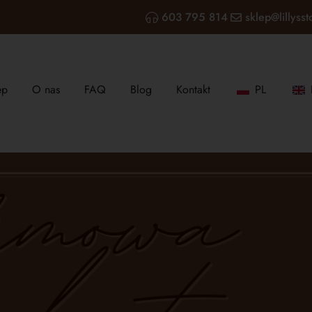
603 795 814
sklep@lillysst
ep
O nas
FAQ
Blog
Kontakt
PL