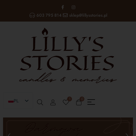
603 795 814
sklep@lillysstories.pl
1
0
PL
EN
UA