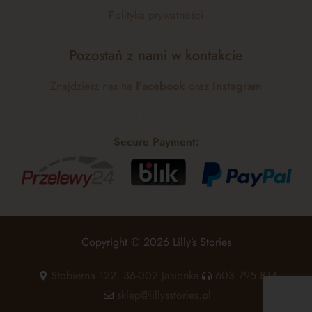
Polityka prywatności
Pozostań z nami w kontakcie
Znajdziesz nas na
Facebook
oraz
Instagram
Secure Payment:
Copyright © 2026 Lilly’s Stories
Stobierna 122, 36-002 Jasionka
603 795 814
sklep@lillysstories.pl