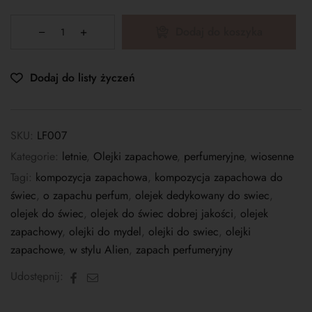
Dodaj do koszyka
Dodaj do listy życzeń
SKU:
LF007
Kategorie:
letnie
,
Olejki zapachowe
,
perfumeryjne
,
wiosenne
Tagi:
kompozycja zapachowa
,
kompozycja zapachowa do
świec
,
o zapachu perfum
,
olejek dedykowany do swiec
,
olejek do świec
,
olejek do świec dobrej jakości
,
olejek
zapachowy
,
olejki do mydel
,
olejki do swiec
,
olejki
zapachowe
,
w stylu Alien
,
zapach perfumeryjny
Facebook
E-
Udostępnij:
mail