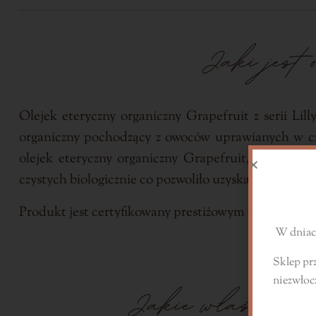
Jaki jest
Olejek eteryczny organiczny Grapefruit z serii Lil
organiczny pochodzący z owoców uprawianych w czys
olejek eteryczny organiczny Grapefruit, nie miał
S
czystych biologicznie co pozwoliło uzyskać najwyższ
Produkt jest certyfikowany prestiżowym certyfik
W dniach
Sklep pr
niezwłoc
Jakie właściwośc