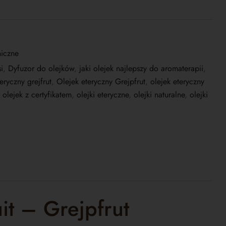
niczne
i
,
Dyfuzor do olejków
,
jaki olejek najlepszy do aromaterapii
,
eryczny grejfrut
,
Olejek eteryczny Grejpfrut
,
olejek eteryczny
,
olejek z certyfikatem
,
olejki eteryczne
,
olejki naturalne
,
olejki
it – Grejpfrut