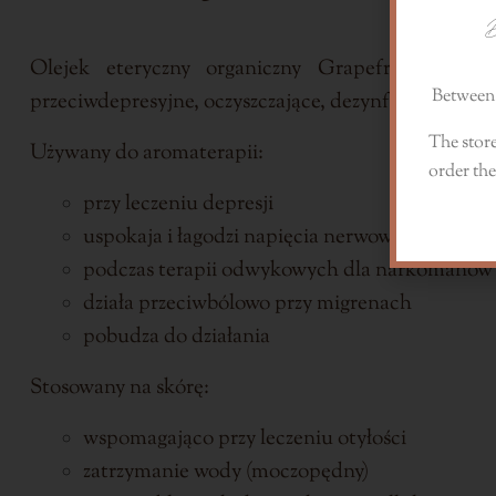
D
Olejek eteryczny organiczny Grapefruit pozys
Between 
przeciwdepresyjne, oczyszczające, dezynfekujące, prz
The store
Używany do aromaterapii:
order the
przy leczeniu depresji
uspokaja i łagodzi napięcia nerwowe, nerwice
podczas terapii odwykowych dla narkomanów
działa przeciwbólowo przy migrenach
pobudza do działania
Stosowany na skórę:
wspomagająco przy leczeniu otyłości
zatrzymanie wody (moczopędny)