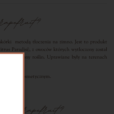
rapefruit?
e skórki metodą tłoczenia na zimno. Jest to produkt
trus Paradisi), z owoców których wytłoczony został
odkami ochrony roślin. Uprawiane były na terenach
roduktom kosmetycznym.
czny Grapefruit?