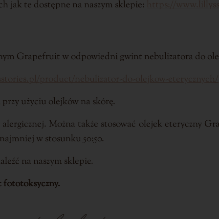
h jak te dostępne na naszym sklepie:
https://www.lillys
znym Grapefruit w odpowiedni gwint nebulizatora do ol
sstories.pl/product/nebulizator-do-olejkow-eterycznych/
 przy użyciu olejków na skórę.
lergicznej. Można także stosować olejek eteryczny Gr
 najmniej w stosunku 50:50.
aleźć na naszym sklepie.
t fototoksyczny.