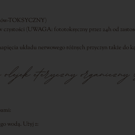
u kotów-TOKSYCZNY)
w czystości (UWAGA: fototoksyczny przez 24h od zasto
napięcia układu nerwowego różnych przyczyn także do ką
 olejek eteryczny organiczny 
bami:
go wodą. Użyj z: