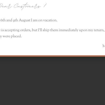
ear Customers
!
kany z owoców grejpfruta może działać prozdrow
6th and 9th August I am on vacation.
eciwbólowe i przeciwzapalne, tonizujące.
 is accepting orders, but I’ll ship them immediately upon my return, 
y were placed.
Monik