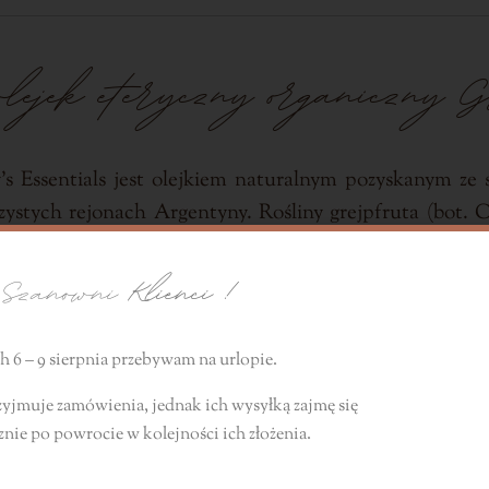
 olejek eteryczny organiczny G
ly’s Essentials jest olejkiem naturalnym pozyskanym z
tych rejonach Argentyny. Rośliny grejpfruta (bot. Ci
y styczności z pestycydami czy innymi chemicznymi śr
zanowni
Klienci !
ą jakość produktu.
®
atem COSMOS
dedykowanym organicznym surowcom i p
 6 – 9 sierpnia przebywam na urlopie.
zyjmuje zamówienia, jednak ich wysyłką zajmę się
znie
po powrocie
w kolejności ich złożenia.
i ma olejek eteryczny organi