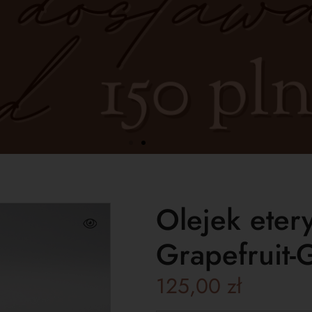
Olejek eter
Grapefruit-G
125,00
zł