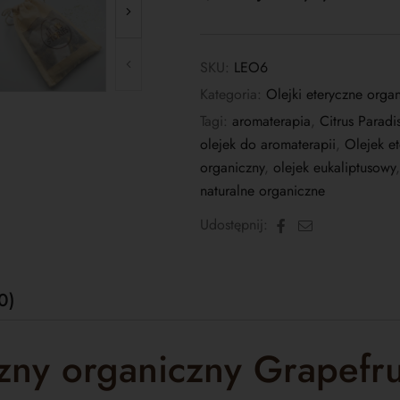
SKU:
LEO6
Kategoria:
Olejki eteryczne orga
Tagi:
aromaterapia
,
Citrus Paradis
olejek do aromaterapii
,
Olejek et
organiczny
,
olejek eukaliptusowy
naturalne organiczne
Facebook
E-
Udostępnij:
mail
0)
zny organiczny Grapefru