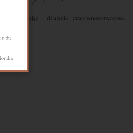
otnie wykazując działanie przeciwnowotworowe,
in the
a