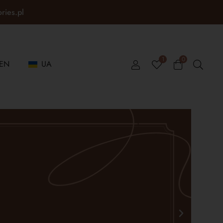
ories.pl
1
0
EN
UA