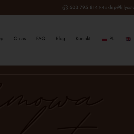
603 795 814
sklep@lillysst
ep
O nas
FAQ
Blog
Kontakt
PL