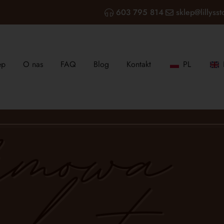
603 795 814
sklep@lillysst
ep
O nas
FAQ
Blog
Kontakt
PL