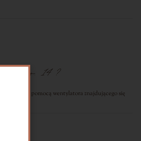
ych no. 14 ?
na, która za pomocą wentylatora znajdującego się