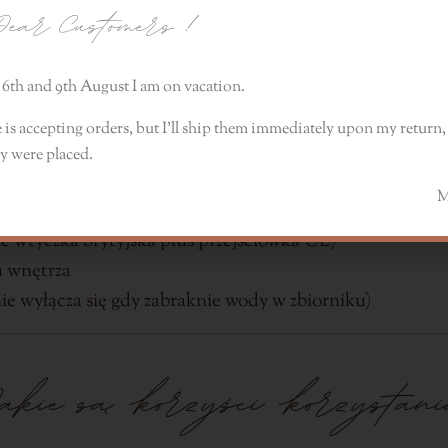
ear Customers
!
olejków eterycznych i zapacho
6th and 9th August I am on vacation.
 is accepting orders, but I’ll ship them immediately upon my return, 
 możliwością wyboru 7 kolorów
y were placed.
 otwór, przez który wydobywa się mgiełka
Monik
odświetlenie urządzenia.
wie wtyczka brytyjska plus przejściówka UE)
u wnętrza
ie wyłącza się gdy zabraknie wody w zbiorniku)
akie są korzyści korzystan