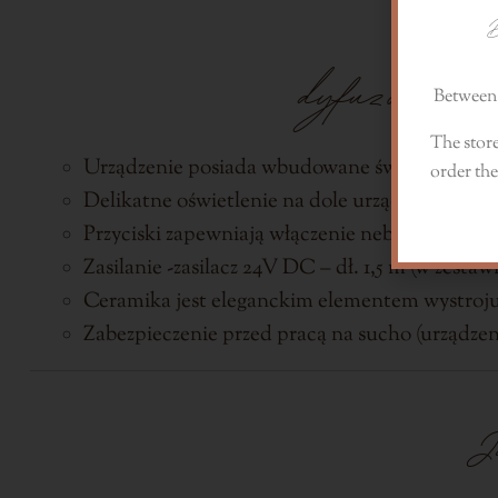
D
dyfuzor do 
Between 
The store
Urządzenie posiada wbudowane światło LED z
order the
Delikatne oświetlenie na dole urządzenia oraz
Przyciski zapewniają włączenie nebulizacji i p
Zasilanie -zasilacz 24V DC – dł. 1,5 m (w zesta
Ceramika jest eleganckim elementem wystroj
Zabezpieczenie przed pracą na sucho (urządzen
J