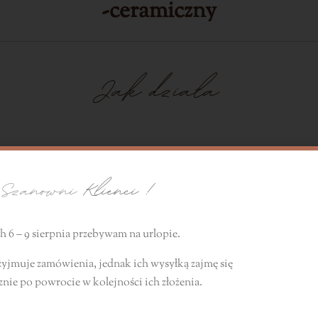
-ceramiczny
Jak działa
olejków eterycznych i zapachow
zanowni
Klienci !
e drgań o wysokiej częstotliwości wytwarza mgiełkę wod
twór na zewnątrz.
 6 – 9 sierpnia przebywam na urlopie.
zyjmuje zamówienia, jednak ich wysyłką zajmę się
Jakie funkcje ma
znie
po powrocie
w kolejności ich złożenia.