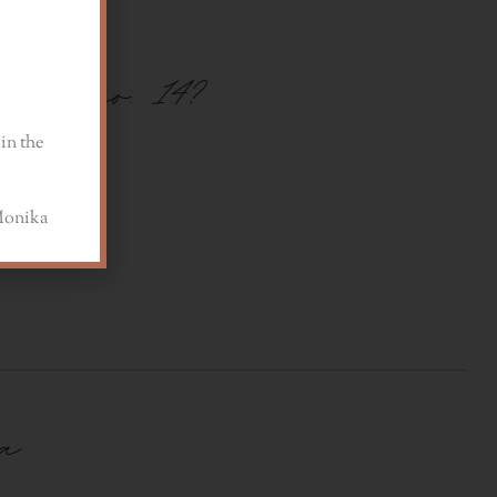
wych no. 14?
in the
a
ia