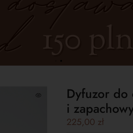
Dyfuzor do 
i zapachowy
225,00
zł