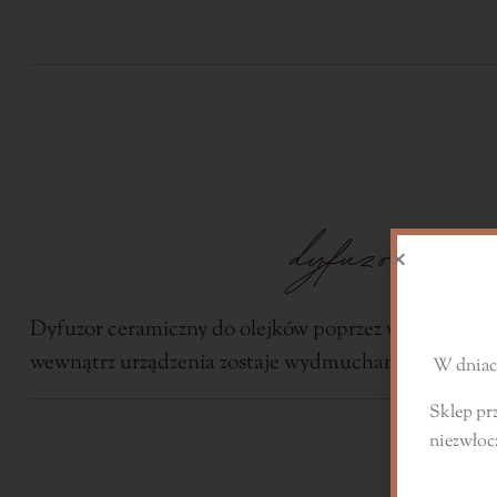
dyfuzor do 
S
Dyfuzor ceramiczny do olejków poprzez wykorzystani
wewnątrz urządzenia zostaje wydmuchana poprzez o
W dniach
Sklep pr
niezwłoc