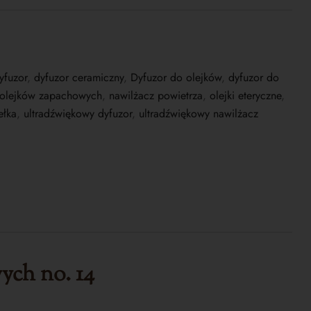
yfuzor
,
dyfuzor ceramiczny
,
Dyfuzor do olejków
,
dyfuzor do
 olejków zapachowych
,
nawilżacz powietrza
,
olejki eteryczne
,
ełka
,
ultradźwiękowy dyfuzor
,
ultradźwiękowy nawilżacz
wych
no. 14