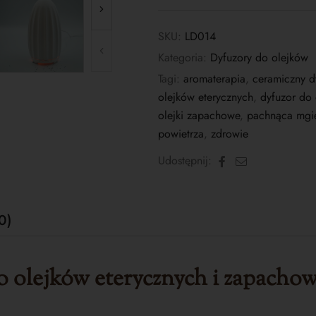
SKU:
LD014
Kategoria:
Dyfuzory do olejków
Tagi:
aromaterapia
,
ceramiczny d
olejków eterycznych
,
dyfuzor do
olejki zapachowe
,
pachnąca mgi
powietrza
,
zdrowie
Facebook
E-
Udostępnij:
mail
0)
 olejków eterycz
n
ych i zapacho