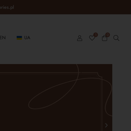
ories.pl
1
0
EN
UA