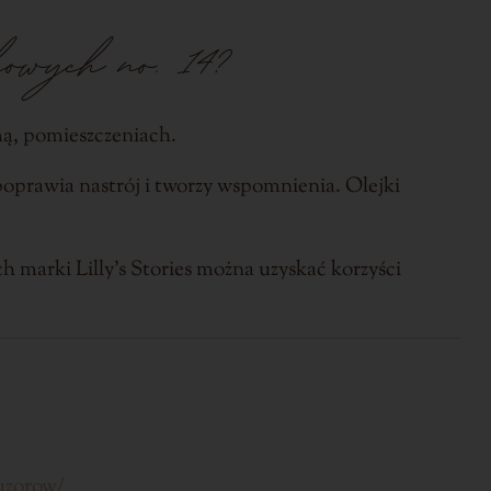
howych no. 14?
mą, pomieszczeniach.
oprawia nastrój i tworzy wspomnienia. Olejki
 marki Lilly’s Stories można uzyskać korzyści
fuzorow/