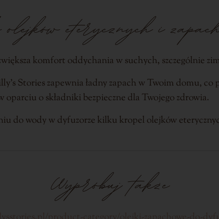
 olejków eterycznych i zapac
 zwiększa komfort oddychania w suchych, szczególnie zi
ly’s Stories zapewnia ładny zapach w Twoim domu, co p
 oparciu o składniki bezpieczne dla Twojego zdrowia.
iu do wody w dyfuzorze kilku kropel olejków eterycznych
Wypróbuj także
llysstories.pl/product-category/olejki-zapachowe-do-dy