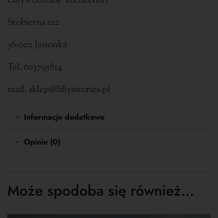
Lilly’s Stories/ Techcenter
Stobierna 122
36-002 Jasionka
Tel. 603795814
mail. sklep@lillysstories.pl
Informacje dodatkowe
Opinie (0)
Może spodoba się również…