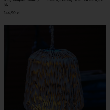
8h
144,90
zł