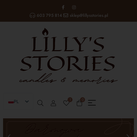
603 795 814
sklep@lillysstories.pl
1
0
PL
EN
UA