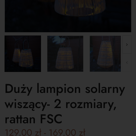
Duży lampion solarny
wiszący- 2 rozmiary,
rattan FSC
129,00
zł
-
169,00
zł