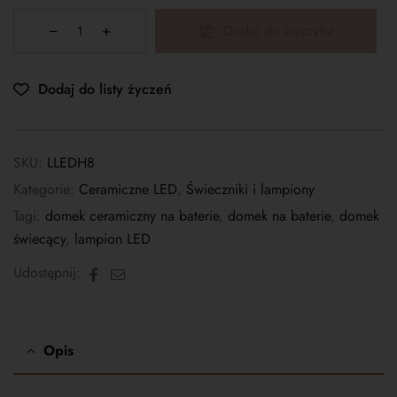
Dodaj do koszyka
Dodaj do listy życzeń
SKU:
LLEDH8
Kategorie:
Ceramiczne LED
,
Świeczniki i lampiony
Tagi:
domek ceramiczny na baterie
,
domek na baterie
,
domek
świecący
,
lampion LED
Facebook
E-
Udostępnij:
mail
Opis