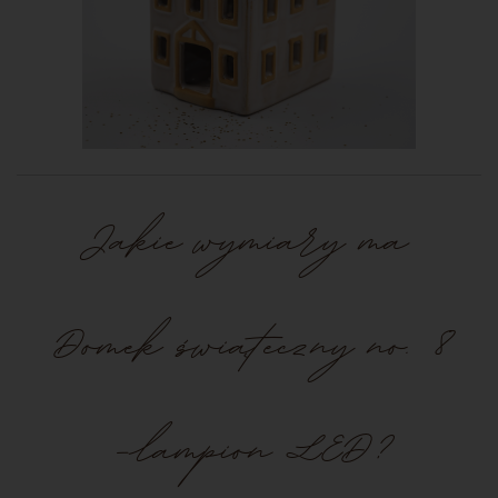
Jakie wymiary ma
Domek świąteczny
no. 8
-lampion LED?