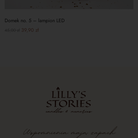
Domek no. 5 – lampion LED
39,90
zł
45,00
zł
Wspomnienia
mają
zapach