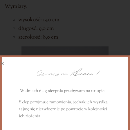
Wymiary:
wysokość: 13,0 cm
długość: 9,0 cm
szerokość: 8,0 cm
Szanowni
Klienci !
W dniach 6 – 9 sierpnia przebywam na urlopie.
Sklep przyjmuje zamówienia, jednak ich wysyłką
zajmę się niezwłocznie
po powrocie
w kolejności
ich złożenia.