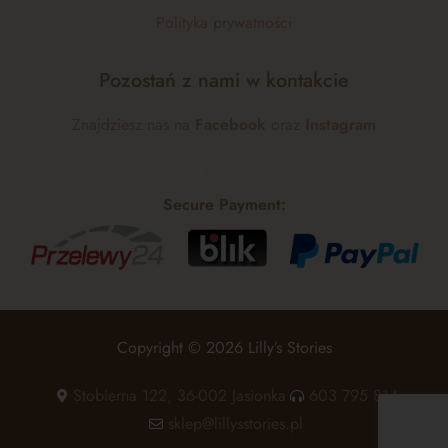
Polityka prywatności
Pozostań z nami w kontakcie
Znajdziesz nas na
Facebook
oraz
Instagram
Secure Payment:
Copyright © 2026 Lilly’s Stories
Stobierna 122, 36-002 Jasionka
603 795 814
sklep@lillysstories.pl