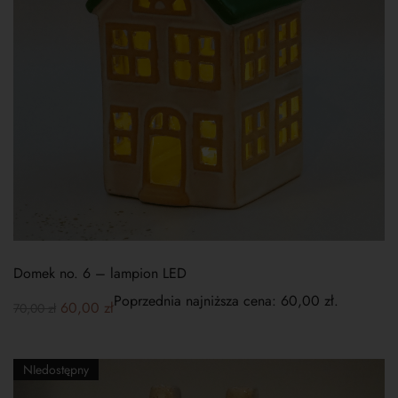
Domek no. 6 – lampion LED
Poprzednia najniższa cena:
60,00
zł
.
60,00
zł
70,00
zł
NIedostępny