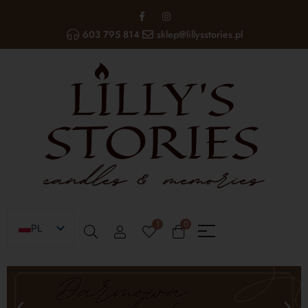
603 795 814
sklep@lillysstories.pl
1
0
PL
EN
UA