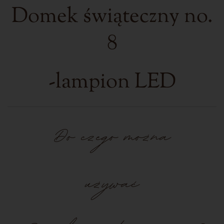
Domek świąteczny no.
8
-lampion LED
Do czego można
używać