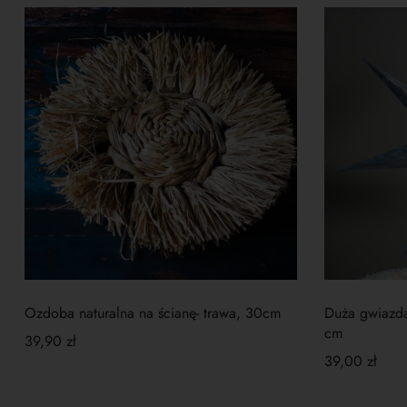
Ozdoba naturalna na ścianę- trawa, 30cm
Duża gwiazda
cm
39,90
zł
39,00
zł