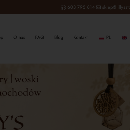
603 795 814
sklep@lillysst
ep
O nas
FAQ
Blog
Kontakt
PL