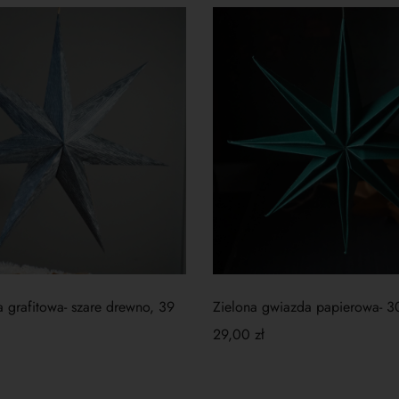
 grafitowa- szare drewno, 39
Zielona gwiazda papierowa- 
29,00
zł