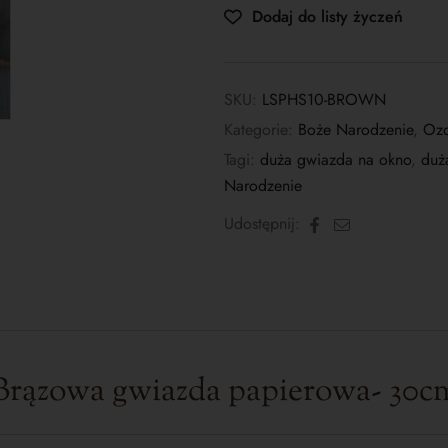
Dodaj do listy życzeń
SKU:
LSPHS10-BROWN
Kategorie:
Boże Narodzenie
,
Ozd
Tagi:
duża gwiazda na okno
,
duż
Narodzenie
Facebook
E-
Udostępnij:
mail
Brązowa gwiazda papierowa- 30c