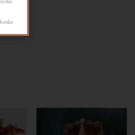
in the
.
a