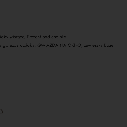
oby wiszące
,
Prezent pod choinkę
a gwiazda ozdoba
,
GWIAZDA NA OKNO
,
zawieszka Boże
m