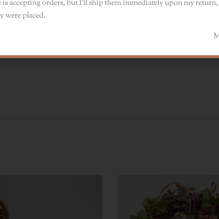
 is accepting orders, but I’ll ship them immediately upon my return, 
ób ceniących sobie oryginalne i ekologiczne rozwiązania
y were placed.
Monik