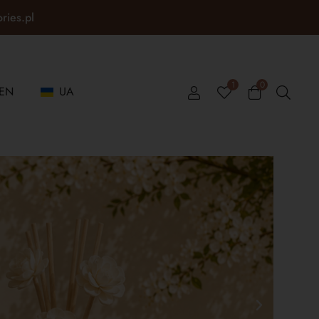
ories.pl
1
0
EN
UA