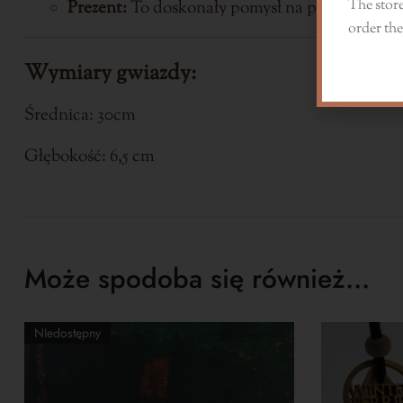
The store
Prezent:
To doskonały pomysł na prezent dla os
order the
Wymiary gwiazdy:
Średnica: 30cm
Głębokość: 6,5 cm
Może spodoba się również…
NIedostępny