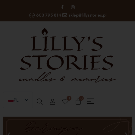
603 795 814
sklep@lillysstories.pl
1
0
PL
EN
UA