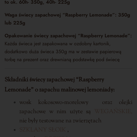
to ok. 60h- 350g, 40h- 225g
Waga
świecy zapachowej “Raspberry Lemonade”: 350g
lub 225g
Opakowanie świecy zapachowej “Raspberry Lemonade”:
Każda świeca jest zapakowana w ozdobny kartonik,
dodatkowo duża świeca 350g ma w zestawie papierową
torbę na prezent oraz drewnianą podstawkę pod świecę
Składniki świecy zapachowej
“Raspberry
Lemonade”
o zapachu malinowej lemoniady:
wosk kokosowo-morelowy oraz olejki
zapachowe w nim użyte są
WEGAŃSKIE,
nie były testowane na zwierzętach
SZKLANY SŁOIK
,