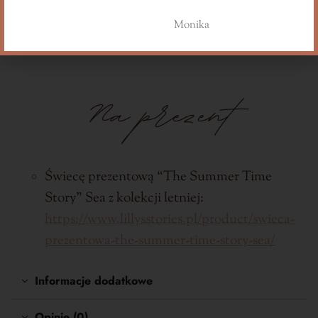
https://www.lillysstories.pl/product/olejek-
Monika
zapachowy-raspberry-lemonade/
Na prezent
Świecę prezentową “The Summer Time
Story” Sea z kolekcji letniej:
https://www.lillysstories.pl/product/swieca-
prezentowa-the-summer-time-story-sea/
Informacje dodatkowe
Opinie (0)