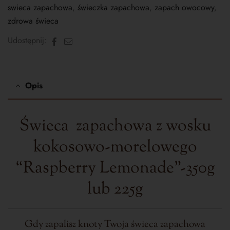
swieca zapachowa
,
świeczka zapachowa
,
zapach owocowy
,
zdrowa świeca
Facebook
E-
Udostępnij:
mail
Opis
Świeca zapachowa
z wosku
kokosowo-morelowego
“Raspberry Lemonade”
-350g
lub 225g
Gdy zapalisz knoty Twoja świeca zapachowa