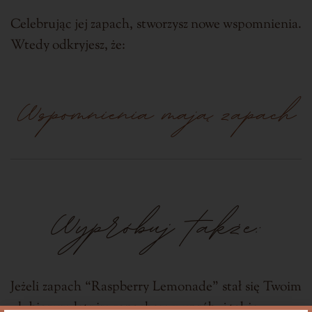
Celebrując jej zapach, stworzysz nowe wspomnienia.
Wtedy odkryjesz, że:
Wspomnienia mają zapach
Wypróbuj także:
Jeżeli zapach “Raspberry Lemonade”
stał się Twoim
ulubionym letnim zapachem wypróbuj także: