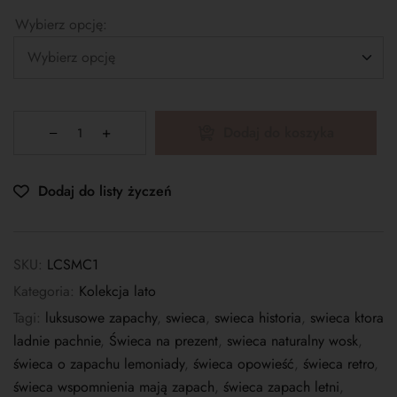
Wybierz opcję:
Dodaj do koszyka
Dodaj do listy życzeń
SKU:
LCSMC1
Kategoria:
Kolekcja lato
Tagi:
luksusowe zapachy
,
swieca
,
swieca historia
,
swieca ktora
ladnie pachnie
,
Świeca na prezent
,
swieca naturalny wosk
,
świeca o zapachu lemoniady
,
świeca opowieść
,
świeca retro
,
świeca wspomnienia mają zapach
,
świeca zapach letni
,