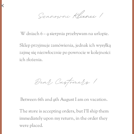
Szanowni
Klienci !
Zapach do samochodu “
Raspberry
Lemonade
” z kolekcji
letniej:
https://www.lillysstories.pl/product/za
W dniach 6 – 9 sierpnia przebywam na urlopie.
pach-do-samochodu-raspberry-lemonade/
Sklep przyjmuje zamówienia, jednak ich wysyłką
Dyfuzor zapachowy do domu “
Raspberry
zajmę się niezwłocznie
po powrocie
w kolejności
Lemonade
” z kolekcji letniej:
ich złożenia.
https://www.lillysstories.pl/product/dyfuzor-
zapachowy-raspberry-lemonade/
Dear Customers
!
Wosk zapachowy
do kominka
“
Raspberry
Lemonade
” z kolekcji letniej:
Between 6th and 9th August I am on vacation.
https://www.lillysstories.pl/product/wosk-
The store is accepting orders, but I’ll ship them
zapachowy-raspberry-lemonade/
immediately upon my return, in the order they
Olejek zapachowy
“
Raspberry Lemonade
”
were placed.
z kolekcji letniej: