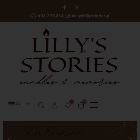
603 795 814
sklep@lillysstories.pl
1
0
UA
PL
EN