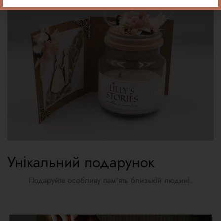
Унікальний подарунок
Подаруйте особливу пам'ять близькій людині.