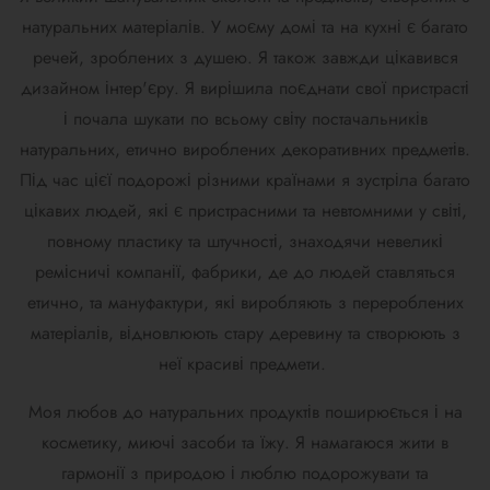
натуральних матеріалів. У моєму домі та на кухні є багато
речей, зроблених з душею. Я також завжди цікавився
дизайном інтер'єру. Я вирішила поєднати свої пристрасті
і почала шукати по всьому світу постачальників
натуральних, етично вироблених декоративних предметів.
Під час цієї подорожі різними країнами я зустріла багато
цікавих людей, які є пристрасними та невтомними у світі,
повному пластику та штучності, знаходячи невеликі
ремісничі компанії, фабрики, де до людей ставляться
етично, та мануфактури, які виробляють з перероблених
матеріалів, відновлюють стару деревину та створюють з
неї красиві предмети.
Моя любов до натуральних продуктів поширюється і на
косметику, миючі засоби та їжу. Я намагаюся жити в
гармонії з природою і люблю подорожувати та