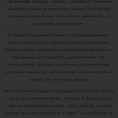
світ ароматів, природу, альбоми, скрапбукінг і бажання
зберігати спогади за допомогою запаху. Після місяців
тестування різних восків, олій з різних куточків світу, я
розробила власні рецепти.
Я створюю подарункові свічки з кокосово-морельного
воску і збагачую його ароматом дорогих преміальних
олій для свічок.
Щоб уникнути небезпечних речовин, які
іноді входять до складу олій, дерев'яні гноти, які я
використовую, просочені речовиною, запатентованою
польським вченим, що робить процес горіння екологічно
чистим, без токсичних випарів.
Гасло "свічки та спогади" і брендовий слоган Lilly's Stories
- це те, що я створюю свічки - спогади. Я відкрила для
себе, що спогади мають запах, і хочу, щоб Ви, шановні
клієнти, відкрили для себе те ж саме. Повірте! H
історії та