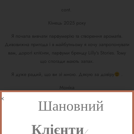
cont.
Кінець 2025 року
Я почала вивчати парфумерію та створення ароматів.
Дивовижна пригода і в майбутньому я хочу запропонувати
вам, дорогі клієнти, парфуми бренду Lilly's Stories. Тому
що спогади мають запах.
Я дуже радий, що ви зі мною. Дякую за довіру
.
Моніка
Шановний
Клієнти!