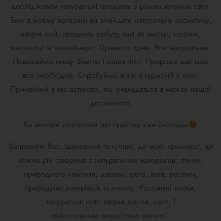
досліджувати натуральні продукти з різних куточків світу.
Тому в моєму магазині ви знайдете натуральну косметику,
ефірні олії, предмети побуту, такі як миски, тарілки,
мильниці та контейнери. Правило одне. Все натуральне.
Поважаймо нашу Землю і наше тіло. Природа дає нам
все необхідне. Спробуймо жити в гармонії з нею.
Принаймні в тих аспектах, які знаходяться в межах нашої
досяжності.
Ви можете розпочати цю пригоду вже сьогодні
Запрошую Вас, шановний покупцю, до моєї крамниці, де
кожна річ створена з натуральних матеріалів: глини,
природного каміння, дерева, скла, трав, рослин,
природних матеріалів та металу. Рослинні воски,
натуральні олії, ефірні масла, солі. І
найголовніше
вироблено
етично!