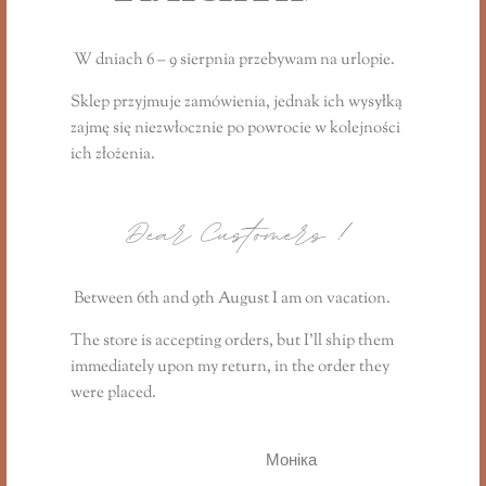
W dniach 6 – 9 sierpnia przebywam na urlopie.
Sklep przyjmuje zamówienia, jednak ich wysyłką
zajmę się niezwłocznie
po powrocie
w kolejności
ich złożenia.
Dear Customers
!
Between 6th and 9th August I am on vacation.
Продукти для спогадів
The store is accepting orders, but I’ll ship them
Запам'ятайте важливі моменти свого життя надовго з
immediately upon my return, in the order they
унікальними ароматами.
were placed.
Моніка