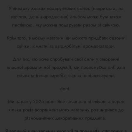
У випадку деяких подарункових свічок (наприклад, на
весілля, день народження) альбом може бути також
листівкою, яку можна подарувати разом зі свічкою.
Крім того, в моєму магазині ви можете придбати сезонні
свічки, кімнатні та автомобільні ароматизатори.
Для тих, хто хоче спробувати свої сили у створенні
власної ароматичної продукції, ми пропонуємо олії для
свічок та інших виробів, віск та інші аксесуари.
cont.
Ми зараз у 2025 році. Все почалося зі свічок, а через
кілька років асортимент мого магазину розширився до
різноманітних декоративних предметів.
Я великий шанувальник екології та предметів, створених з