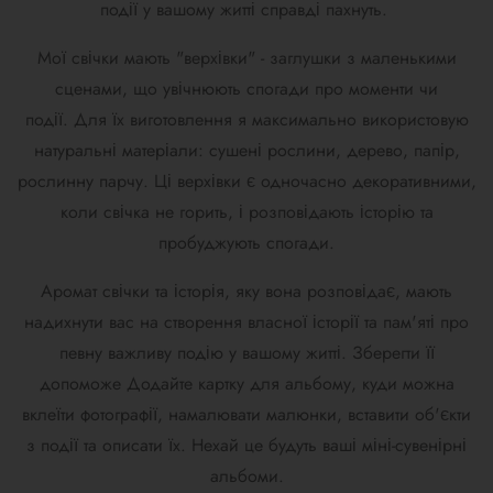
події у вашому житті справді пахнуть.
Мої свічки мають "верхівки" - заглушки з маленькими
сценами, що увічнюють спогади про моменти чи
події.
Для їх виготовлення я максимально використовую
натуральні матеріали: сушені рослини, дерево, папір,
рослинну парчу.
Ці верхівки є одночасно декоративними,
коли свічка не горить, і розповідають історію та
пробуджують спогади.
Аромат свічки та історія, яку вона розповідає, мають
надихнути вас на створення власної історії та пам'яті про
певну важливу подію у вашому житті. Зберегти її
допоможе
Додайте картку для альбому, куди можна
вклеїти фотографії, намалювати малюнки, вставити об'єкти
з події та описати їх. Нехай це будуть ваші міні-сувенірні
альбоми.