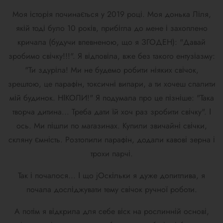
Моя історія починається у 2019 році. Моя донька Ліля,
якій тоді було 10 років, прибігла до мене і захоплено
кричала (будучи впевненою, що я ЗГОДЕН): "
Давай
зробимо свічку!!!". Я відповіла, вже без такого ентузіазму:
"
Ти здуріла! Ми не будемо робити ніяких свічок,
зрештою, це парафін, токсичні випари, а ти хочеш спалити
мій будинок. НІКОЛИ!"
Я подумала про це пізніше: "Така
творча дитина... Треба дати їй хоч раз зробити свічку". І
ось.
Ми пішли по магазинах. Купили звичайні свічки,
скляну ємність. Розтопили парафін, додали кавові зерна і
трохи парчі.
Так і почалося... І що j
Оскільки я дуже допитлива, я
почала досліджувати тему свічок ручної роботи.
А потім я відкрила для себе віск на рослинній основі,