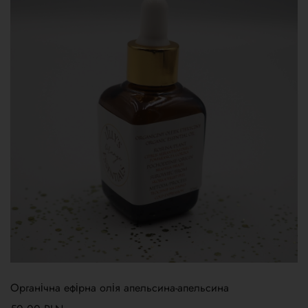
Органічна ефірна олія апельсина-апельсина