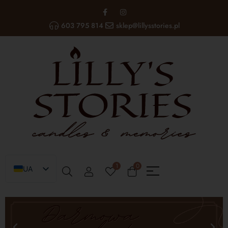
603 795 814
sklep@lillysstories.pl
1
0
UA
PL
EN