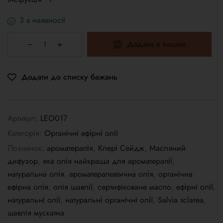
3 в наявності
Додати в кошик
Додати до списку бажань
Артикул:
LEO017
Категорія:
Органічні ефірні олії
Позначок:
ароматерапія
,
Клері Сейдж
,
Масляний
дифузор
,
яка олія найкраща для ароматерапії
,
натуральна олія
,
ароматерапевтична олія
,
органічна
ефірна олія
,
олія шавлії
,
сертифіковане масло
,
ефірні олії
,
натуральні олії
,
натуральні органічні олії
,
Salvia sclarea
,
шавлія мускатна