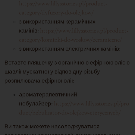
https://www.lillysstories.pl/product-
category/dyfuzory-do-olejkow/
з використанням керамічних
камінів:
https://www.lillysstories.pl/product-
category/kominki-do-woskow/ceramiczne/
з використанням електричних камінів:
Вставте пляшечку з органічною ефірною олією
шавлії мускатної у відповідну різьбу
розпилювача ефірної олії:
ароматерапевтичний
небулайзер:
https://www.lillysstories.pl/pro
duct/nebulizator-do-olejkow-eterycznych/
Ви також можете насолоджуватися