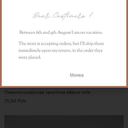
Dear Customers
!
Between 6th and 9th August I am on vacation.
The store is accepting orders, but I’ll ship them
immediately upon my return, in the order they
were placed.
Моніка
Лимонно-цитрусова органічна ефірна олія
75,00
PLN