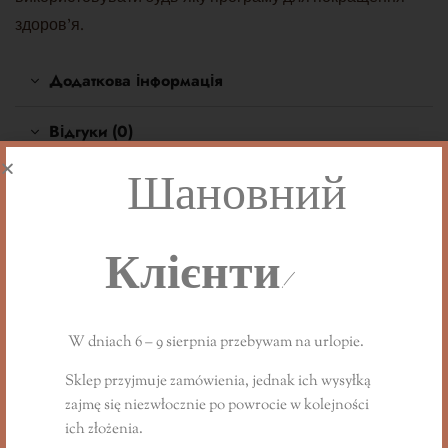
здоров'я.
Додаткова інформація
Відгуки (0)
Шановний
Вам також може
сподобатися…
Клієнти!
W dniach 6 – 9 sierpnia przebywam na urlopie.
Sklep przyjmuje zamówienia, jednak ich wysyłką
zajmę się niezwłocznie
po powrocie
w kolejności
ich złożenia.