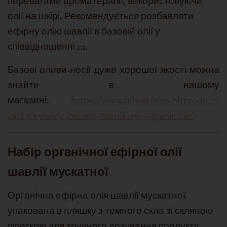
перевагами ароматерапії, використовуючи
олії на шкірі
. Рекомендується розбавляти
ефірну олію шавлії в базовій олії у
співвідношенні 1:1.
Базові оливи-носії дуже хорошої якості можна
знайти в нашому
магазині:
https://www.lillysstories.pl/product-
category/oleje-bazowe-nosnikowe-organiczne/
Набір органічної ефірної олії
шавлії мускатної
Органічна ефірна олія шавлії мускатної
упакована в пляшку з темного скла зі скляною
піпеткою для зручного дозування продукту.