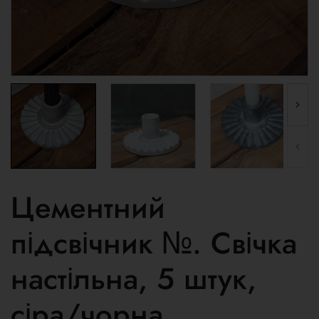
Цементний
підсвічник №. Свічка
настільна, 5 штук,
сіра/чорна