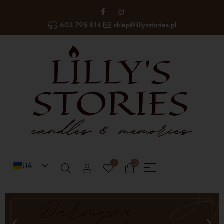
603 795 814
sklep@lillysstories.pl
1
0
UA
PL
EN