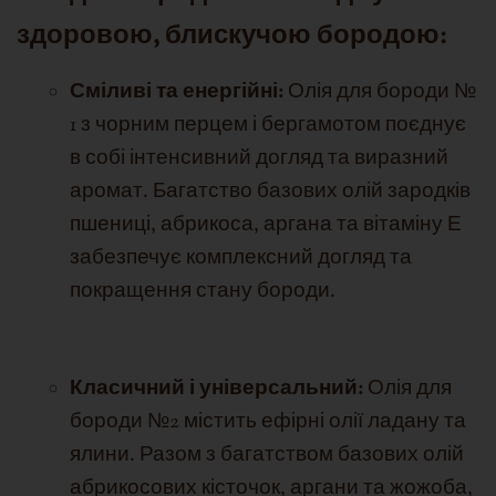
здоровою, блискучою бородою:
Сміливі та енергійні:
Олія для бороди №
1 з чорним перцем і бергамотом поєднує
в собі інтенсивний догляд та виразний
аромат. Багатство базових олій зародків
пшениці, абрикоса, аргана та вітаміну Е
забезпечує комплексний догляд та
покращення стану бороди.
Класичний і універсальний:
Олія для
бороди №2 містить ефірні олії ладану та
ялини. Разом з багатством базових олій
абрикосових кісточок, аргани та жожоба,