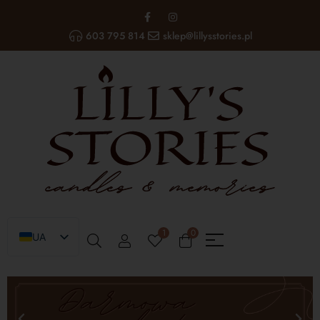
603 795 814
sklep@lillysstories.pl
1
0
UA
PL
EN