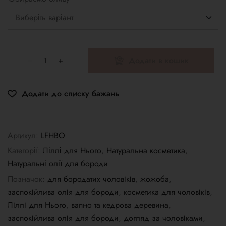
Додати в кошик
Додати до списку бажань
Артикул:
LFHBO
Категорії:
Ліллі для Нього
,
Натуральна косметика
,
Натуральні олії для бороди
Позначок:
для бородатих чоловіків
,
жожоба
,
заспокійлива олія для бороди
,
косметика для чоловіків
,
Ліллі для Нього
,
вапно та кедрова деревина
,
заспокійлива олія для бороди
,
догляд за чоловіками
,