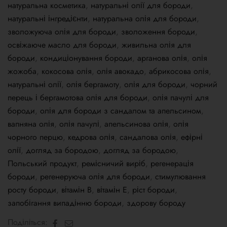
натуральна косметика
,
натуральні олії для бороди
,
натуральні інгредієнти
,
натуральна олія для бороди
,
зволожуюча олія для бороди
,
зволоження бороди
,
освіжаюче масло для бороди
,
живильна олія для
бороди
,
кондиціонування бороди
,
арганова олія
,
олія
жожоба
,
кокосова олія
,
олія авокадо
,
абрикосова олія
,
натуральні олії
,
олія бергамоту
,
олія для бороди
,
чорний
перець і бергамотова олія для бороди
,
олія пачулі для
бороди
,
олія для бороди з сандалом та апельсином
,
вапняна олія
,
олія пачулі
,
апельсинова олія
,
олія
чорного перцю
,
кедрова олія
,
сандалова олія
,
ефірні
олії
,
догляд за бородою
,
догляд за бородою
,
Польський продукт
,
ремісничий виріб
,
регенерація
бороди
,
регенеруюча олія для бороди
,
стимулювання
росту бороди
,
вітамін В
,
вітамін Е
,
ріст бороди
,
запобігання випадінню бороди
,
здорову бороду
Facebook
Електронна
Поділіться: