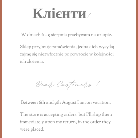
по всій довжині.
Клієнти!
Lilly's for Him - натуральний догляд
для справжніх чоловіків!
W dniach 6 – 9 sierpnia przebywam na urlopie.
Sklep przyjmuje zamówienia, jednak ich wysyłką
Попередження від GPS:
zajmę się niezwłocznie
po powrocie
w kolejności
ich złożenia.
Мета:
Цей продукт призначений лише
для зовнішнього застосування на бороді
Dear Customers
!
та шкірі обличчя.
Алергія:
Перед першим використанням
рекомендується провести тест на
Between 6th and 9th August I am on vacation.
алергію на невеликій ділянці шкіри. Якщо
The store is accepting orders, but I’ll ship them
з'являється подразнення або алергічна
immediately upon my return, in the order they
реакція, негайно припиніть
were placed.
використання.