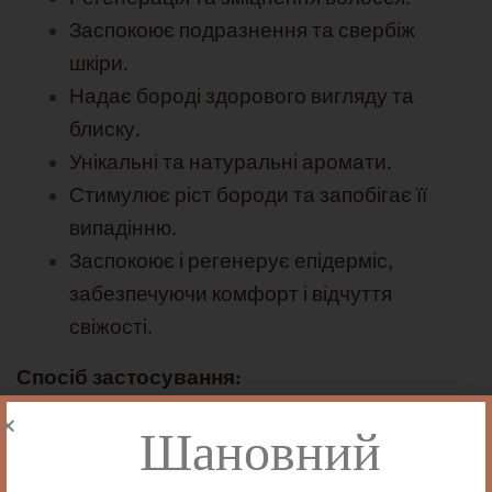
Заспокоює подразнення та свербіж
шкіри.
Надає бороді здорового вигляду та
блиску.
Унікальні та натуральні аромати.
Стимулює ріст бороди та запобігає її
випадінню.
Заспокоює і регенерує епідерміс,
забезпечуючи комфорт і відчуття
свіжості.
Спосіб застосування:
Розітріть невелику кількість олії в долонях і
Шановний
втирайте в бороду, рівномірно розподіляючи її