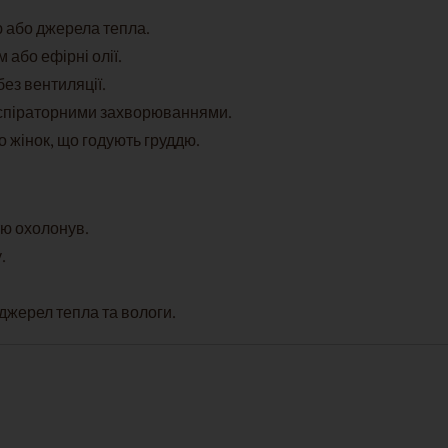
ю або джерела тепла.
 або ефірні олії.
ез вентиляції.
респіраторними захворюваннями.
о жінок, що годують груддю.
ю охолонув.
.
 джерел тепла та вологи.