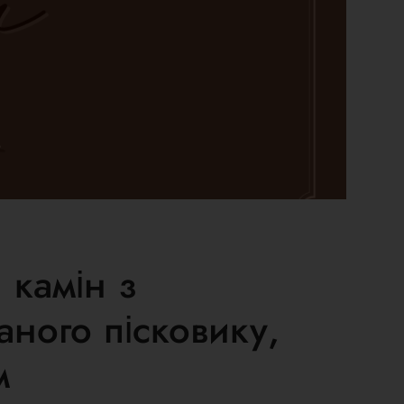
 камін з
аного пісковику,
м