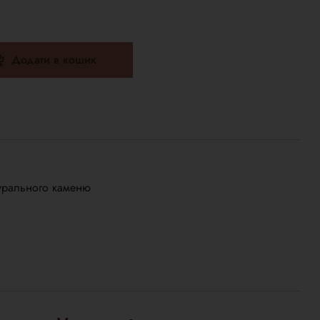
Додати в кошик
турального каменю