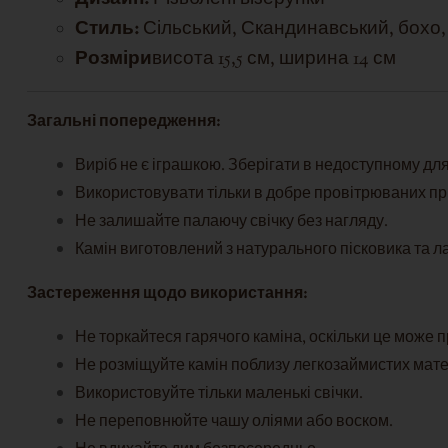
Стиль:
Сільський,
Скандинавський, бохо,
Розміри
висота 15,5 см, ширина 14 см
Загальні попередження:
Виріб не є іграшкою. Зберігати в недоступному для 
Використовувати тільки в добре провітрюваних п
Не залишайте палаючу свічку без нагляду.
Камін виготовлений з натурального пісковика та л
Застереження щодо використання:
Не торкайтеся гарячого каміна, оскільки це може п
Не розміщуйте камін поблизу легкозаймистих матері
Використовуйте тільки маленькі свічки.
Не переповнюйте чашу оліями або воском.