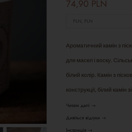
74,90
PLN
Ароматичний камін з піск
для масел і воску. Сільс
білий колір. Камін з піск
конструкції, білий камін
Читати далі →
Дивіться відгуки →
Інструкція →