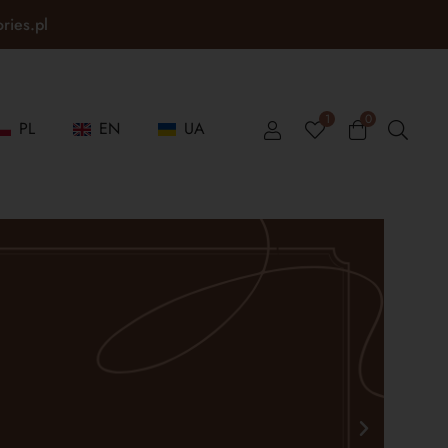
ories.pl
1
0
PL
EN
UA