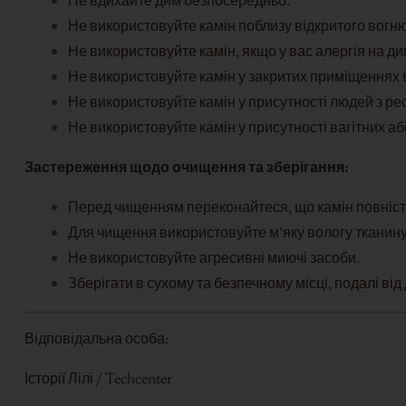
Не вдихайте дим безпосередньо.
Не використовуйте камін поблизу відкритого вогн
Не використовуйте камін, якщо у вас алергія на дим
Не використовуйте камін у закритих приміщеннях б
Не використовуйте камін у присутності людей з 
Не використовуйте камін у присутності вагітних аб
Застереження щодо очищення та зберігання:
Перед чищенням переконайтеся, що камін повніст
Для чищення використовуйте м'яку вологу тканину
Не використовуйте агресивні миючі засоби.
Зберігати в сухому та безпечному місці, подалі від
Відповідальна особа:
Історії Лілі / Techcenter