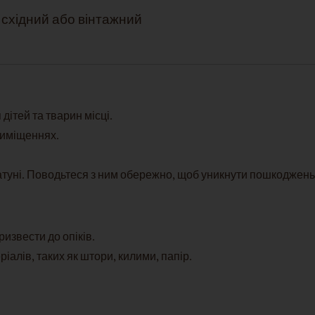
 східний або вінтажний
дітей та тварин місці.
риміщеннях.
атуні. Поводьтеся з ним обережно, щоб уникнути пошкоджень 
ризвести до опіків.
алів, таких як штори, килими, папір.