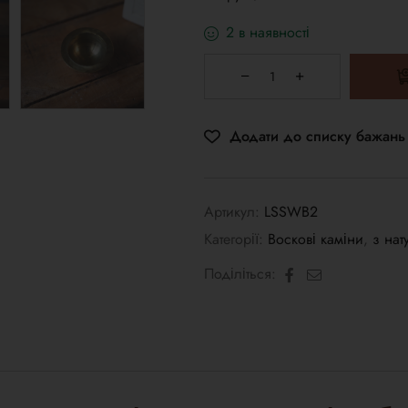
2 в наявності
Додати до списку бажань
Артикул:
LSSWB2
Категорії:
Воскові каміни
,
з на
Facebook
Електронна
Поділіться:
пошта