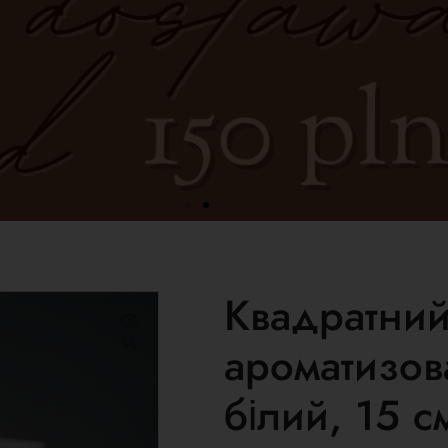
Квадратний
🔍
ароматизов
білий, 15 с