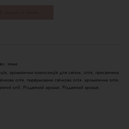
Додати в кошик
во
,
зима
ція
,
ароматична композиція для свічок
,
олія, присвячена
вічкова олія
,
парфумована свічкова олія
,
ароматична олія
,
тичні олії
,
Різдвяний аромат
,
Різдвяний аромат
,