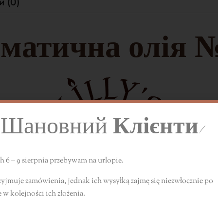
и (0)
матична олія №
Шановний
Клієнти!
 6 – 9 sierpnia przebywam na urlopie.
zyjmuje zamówienia, jednak ich wysyłką zajmę się niezwłocznie
po
e
w kolejności ich złożenia.