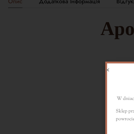
Опис
Додаткова інформація
Відгук
Аро
W dniach
Sklep pr
powroci