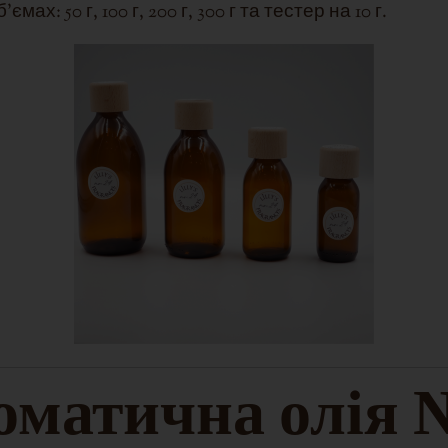
: 50 г, 100 г, 200 г, 300 г та тестер на 10 г.
матична олія №.