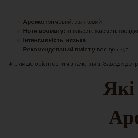
Аромат:
зимовий, святковий
Ноти аромату:
апельсин, жасмин, гвоздик
Інтенсивність: низька
Рекомендований вміст у воску:
12%*
∗ є лише орієнтовним значенням. Завжди дотр
Які
Аро