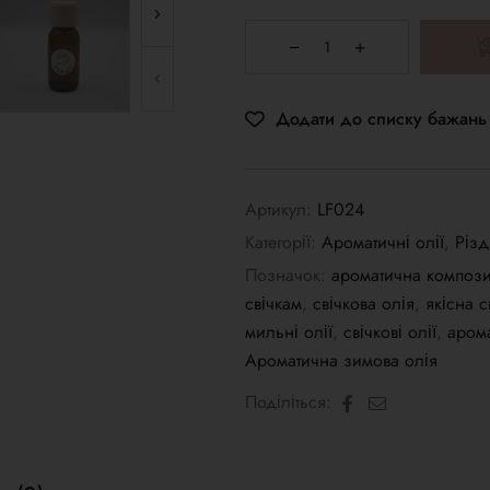
Додати до списку бажань
Артикул:
LF024
Категорії:
Ароматичні олії
,
Різд
Позначок:
ароматична компози
свічкам
,
свічкова олія
,
якісна с
мильні олії
,
свічкові олії
,
арома
Ароматична зимова олія
Facebook
Електронна
Поділіться:
пошта