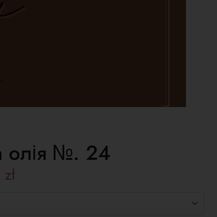
 олія №. 24
0
zł