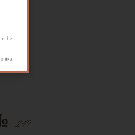
ароматом.
in the
ентраціях
а
 24?