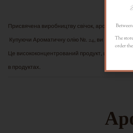
D
Ароматич
Присвячена виробництву свічок, ароматичних 
Between 
The store
Купуючи Ароматичну олію №. 24, ви отримуєте б
order the
Це висококонцентрований продукт, що дозволя
в продуктах.
Аро