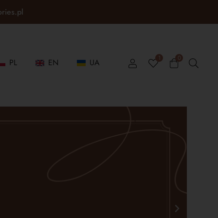
ories.pl
1
0
PL
EN
UA