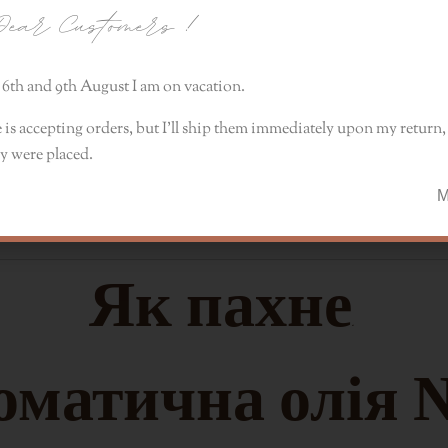
ear Customers
!
на олія преміум-класу зі святковим, зимовим 
дифузорів, мила та косметики.
6th and 9th August I am on vacation.
 is accepting orders, but I’ll ship them immediately upon my return, 
езпечний продукт для свічок і косметики.
y were placed.
є отримати інтенсивний аромат при низьких конц
Монік
Як пахне.
матична олія №.