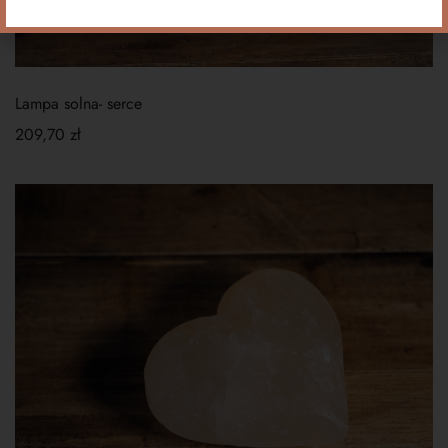
Lampa solna- serce
209,70
zł