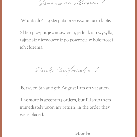
Szanowni
Klienci !
Może spodoba się również…
W dniach 6 – 9 sierpnia przebywam na urlopie.
Sklep przyjmuje zamówienia, jednak ich wysyłką
zajmę się niezwłocznie
po powrocie
w kolejności
ich złożenia.
Dear Customers
!
Between 6th and 9th August I am on vacation.
The store is accepting orders, but I’ll ship them
immediately upon my return, in the order they
were placed.
Monika