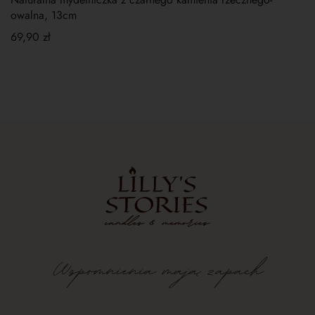
owalna, 13cm
69,90
zł
Wspomnienia
mają
zapach