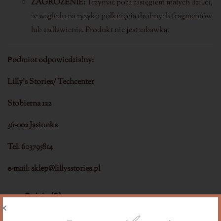
ZAGROŻENIE:
Trzymać poza zasięgiem małych dzieci,
ze względu na ryzyko połknięcia drobnych fragmentów
lub zadławienia. Produkt nie jest zabawką.
P
odmiot odpowiedzialny:
Lilly’s Stories/ Techcenter
Stobierna 122
36-002 Jasionka
Tel. 603795814
e-mail: sklep@lillysstories.pl
Opinie (0)