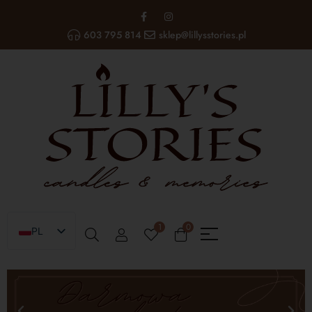
603 795 814
sklep@lillysstories.pl
1
0
PL
EN
UA