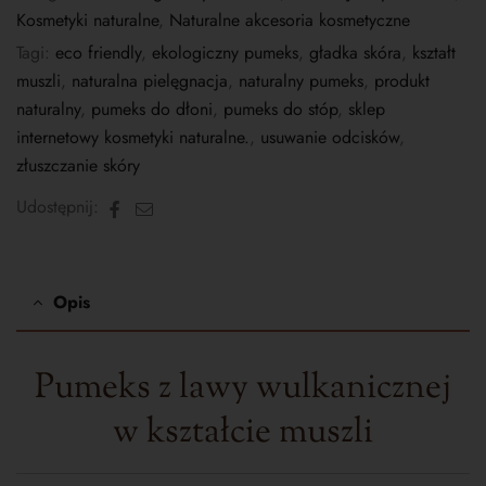
Kosmetyki naturalne
,
Naturalne akcesoria kosmetyczne
Tagi:
eco friendly
,
ekologiczny pumeks
,
gładka skóra
,
kształt
muszli
,
naturalna pielęgnacja
,
naturalny pumeks
,
produkt
naturalny
,
pumeks do dłoni
,
pumeks do stóp
,
sklep
internetowy kosmetyki naturalne.
,
usuwanie odcisków
,
złuszczanie skóry
Facebook
E-
Udostępnij:
mail
Opis
Pumeks z lawy wulkanicznej
w kształcie muszli